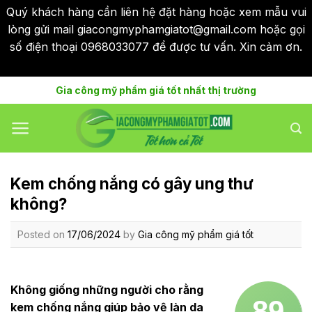
Quý khách hàng cần liên hệ đặt hàng hoặc xem mẫu vui
lòng gửi mail giacongmyphamgiatot@gmail.com hoặc gọi
số điện thoại 0968033077 để được tư vấn. Xin cảm ơn.
Bỏ qua
Skip
Gia công mỹ phẩm giá tốt nhất thị trường
to
content
Kem chống nắng có gây ung thư
không?
Posted on
17/06/2024
by
Gia công mỹ phẩm giá tốt
Không giống những người cho rằng
89
kem chống nắng giúp bảo vệ làn da