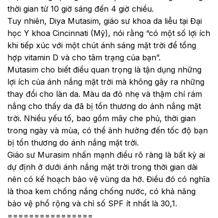
thời gian từ 10 giờ sáng đến 4 giờ chiều.
Tuy nhiên, Diya Mutasim, giáo sư khoa da liễu tại Đại
học Y khoa Cincinnati (Mỹ), nói rằng “có một số lợi ích
khi tiếp xúc với một chút ánh sáng mặt trời để tổng
hợp vitamin D và cho tâm trạng của bạn”.
Mutasim cho biết điều quan trọng là tận dụng những
lợi ích của ánh nắng mặt trời mà không gây ra những
thay đổi cho làn da. Màu da đỏ nhẹ và thậm chí rám
nắng cho thấy da đã bị tổn thương do ánh nắng mặt
trời. Nhiều yếu tố, bao gồm mây che phủ, thời gian
trong ngày và mùa, có thể ảnh hưởng đến tốc độ bạn
bị tổn thương do ánh nắng mặt trời.
Giáo sư Murasim nhấn mạnh điều rõ ràng là bất kỳ ai
dự định ở dưới ánh nắng mặt trời trong thời gian dài
nên có kế hoạch bảo vệ vùng da hở. Điều đó có nghĩa
là thoa kem chống nắng chống nước, có khả năng
bảo vệ phổ rộng và chỉ số SPF ít nhất là 30,1.
================