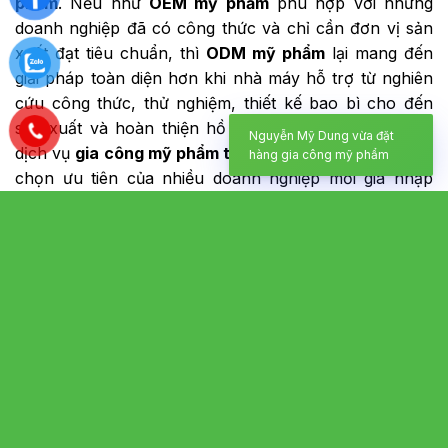
phẩm
. Nếu như
OEM mỹ phẩm
phù hợp với những
doanh nghiệp đã có công thức và chỉ cần đơn vị sản
xuất đạt tiêu chuẩn, thì
ODM mỹ phẩm
lại mang đến
giải pháp toàn diện hơn khi nhà máy hỗ trợ từ nghiên
cứu công thức, thử nghiệm, thiết kế bao bì cho đến
sản xuất và hoàn thiện hồ sơ pháp lý. Chính vì vậy,
Nguyễn Mỹ Dung vừa đặt
dịch vụ
gia công mỹ phẩm trọn gói
đang trở thành lựa
hàng gia công mỹ phẩm
chọn ưu tiên của nhiều doanh nghiệp mới gia nhập
ngành.
Bên cạnh đó, các
nhà máy gia công mỹ phẩm
cũng
không ngừng đầu tư vào dây chuyền hiện đại, phòng
nghiên cứu (R&D), công nghệ sản xuất và tiêu chuẩn
quản lý chất lượng nhằm đáp ứng nhu cầu ngày càng
cao của khách hàng. Điều này giúp doanh nghiệp dễ
dàng phát triển các dòng sản phẩm chuyên biệt như
mỹ phẩm thiên nhiên, mỹ phẩm hữu cơ, mỹ phẩm
công nghệ sinh học hay mỹ phẩm chăm sóc da