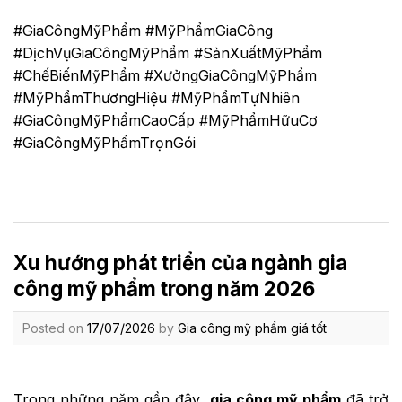
#GiaCôngMỹPhẩm
#MỹPhẩmGiaCông
#DịchVụGiaCôngMỹPhẩm
#SảnXuấtMỹPhẩm
#ChếBiếnMỹPhẩm
#XưởngGiaCôngMỹPhẩm
#MỹPhẩmThươngHiệu
#MỹPhẩmTựNhiên
#GiaCôngMỹPhẩmCaoCấp
#MỹPhẩmHữuCơ
#GiaCôngMỹPhẩmTrọnGói
Xu hướng phát triển của ngành gia
công mỹ phẩm trong năm 2026
Posted on
17/07/2026
by
Gia công mỹ phẩm giá tốt
Trong những năm gần đây,
gia công mỹ phẩm
đã trở