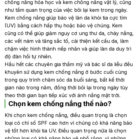
chống nắng hóa học và kem chống nắng vật lý, cũng
như tầm quan trọng của việc bôi lại kem trong ngày.
Kem chống nắng giúp bảo vệ làn da khỏi tia cực tím
(UV) bằng cách hấp thụ hoặc bảo vệ chúng. Kem
cũng có thể giúp giảm nguy cơ ung thư da, cháy nắng,
các vết nám và tăng sắc tố, cải thiện kết cấu da, làm
chậm việc hình thành nếp nhăn và giúp làn da duy trì
độ đàn hồi tự nhiên.
Hầu hết các chuyên gia thẩm mỹ và bác sĩ da liễu đều
khuyên sử dụng kem chống nắng ở bước cuối cùng
trong quy trình chăm sóc da buổi sáng, bất kể thời
gian nào trong năm, đồng thời bôi lại trong ngày tùy
theo thời gian bạn tiếp xúc với ánh nắng mặt trời.
Chọn kem chống nắng thế nào?
Khi chọn kem chống nắng, điều quan trọng là chọn
loại có chỉ số SPF cao hơn vì chúng có khả năng bảo
vệ tốt hơn khỏi tia UV. Điều quan trọng nữa là chọn
những loại có khả năng bảo vệ phổ rộng, vì những