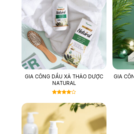
GIA CÔNG DẦU XẢ THẢO DƯỢC
GIA CÔ
NATURAL
Được
xếp hạng
4.00
5
sao