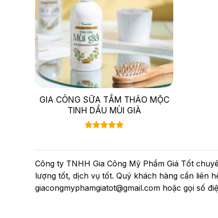
GIA CÔNG SỮA TẮM THẢO MỘC
TINH DẦU MÙI GIÀ
Được xếp
hạng
5.00
5 sao
Công ty TNHH Gia Công Mỹ Phẩm Giá Tốt chuyên 
lượng tốt, dịch vụ tốt. Quý khách hàng cần liên 
giacongmyphamgiatot@gmail.com hoặc gọi số điệ