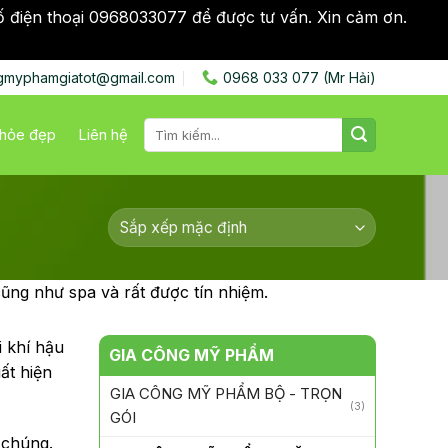
ố điện thoại 0968033077 để được tư vấn. Xin cảm ơn.
Bỏ
gmyphamgiatot@gmail.com
0968 033 077 (Mr Hải)
Tìm
hỏe đẹp
Liên hệ
kiếm:
g như spa và rất được tín nhiệm.
i khí hậu
GIA CÔNG MỸ PHẨM
ất hiện
GIA CÔNG MỸ PHẨM BỘ - TRỌN
(3)
GÓI
 chúng.