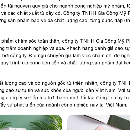
ồn tài nguyên quý giá cho ngành công nghiệp mỹ phẩm, t
ên và các chiết xuất từ cây cỏ. Công ty TNHH Gia Công Mỹ
hững sản phẩm bảo vệ da chất lượng cao, từng bước đáp ứ
mỹ phẩm chăm sóc toàn thân, công ty TNHH Gia Công Mỹ 
àng trăm doanh nghiệp và spa. Khách hàng đánh giá cao sự
bởi công ty. Đội ngũ chuyên gia làm việc chăm chỉ để ngh
 quy trình gia công tiên tiến và chất lượng sản phẩm đạt ti
t lượng cao và có nguồn gốc từ thiên nhiên, công ty TNH
 cao sự tự tin và sức khỏe của người dân Việt Nam. Với s
ng công ty sẽ tiếp tục trở thành một đối tác đáng tin cậy tr
 sự phát triển của ngành công nghiệp này tại Việt Nam.