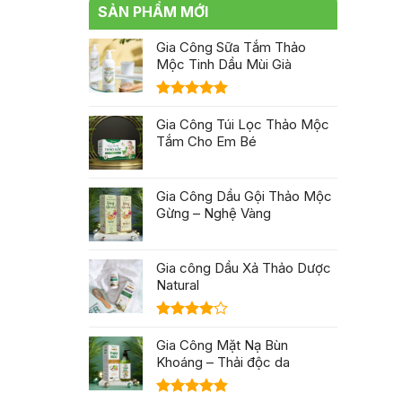
mỹ
Nhuận
SẢN PHẨM MỚI
trước
phẩm
khi
độc
gia
Gia Công Sữa Tắm Thảo
quyền:
công
Lợi
Mộc Tinh Dầu Mùi Già
mỹ
ích
phẩm?
vượt
trội
Được xếp
hạng
Gia Công Túi Lọc Thảo Mộc
5.00
trong
5 sao
thời
Tắm Cho Em Bé
đại
4.0
Gia Công Dầu Gội Thảo Mộc
Gừng – Nghệ Vàng
Gia công Dầu Xả Thảo Dược
Natural
Được
xếp hạng
Gia Công Mặt Nạ Bùn
4.00
5
Khoáng – Thải độc da
sao