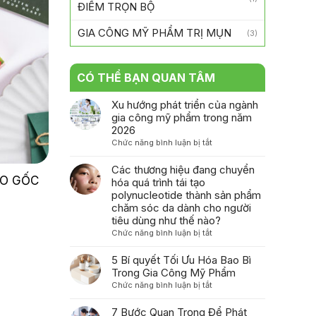
ĐIỂM TRỌN BỘ
GIA CÔNG MỸ PHẨM TRỊ MỤN
(3)
CÓ THỂ BẠN QUAN TÂM
Xu hướng phát triển của ngành
gia công mỹ phẩm trong năm
2026
ở
Chức năng bình luận bị tắt
Xu
hướng
Các thương hiệu đang chuyển
phát
ÀO GỐC
hóa quá trình tái tạo
triển
polynucleotide thành sản phẩm
của
chăm sóc da dành cho người
ngành
tiêu dùng như thế nào?
gia
ở
Chức năng bình luận bị tắt
công
Các
mỹ
thương
5 Bí quyết Tối Ưu Hóa Bao Bì
phẩm
hiệu
Trong Gia Công Mỹ Phẩm
trong
đang
ở
Chức năng bình luận bị tắt
năm
chuyển
5
2026
hóa
Bí
7 Bước Quan Trọng Để Phát