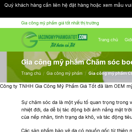
Quý khách hàng cần liên hệ đặt hàng hoặc xem mẫu vui
Skip
Gia công mỹ phẩm giá tốt nhất thị trường
to
content
Trang chủ
Giớ
Gia công mỹ phẩm Chăm sóc bo
Trang chủ
/
Gia công mỹ phẩm
/
Gia công mỹ phẩm C
Công ty TNHH Gia Công Mỹ Phẩm Giá Tốt đã làm OEM mỹ p
Sự chăm sóc da là một yếu tố quan trọng trong v
nhiệt đới, da dễ bị tác động bởi ánh nắng mặt tr
của nếp nhăn, tình trạng da khô, và tác động tiê
Các sản phẩm bảo vệ da có nguồn gốc từ thiên n