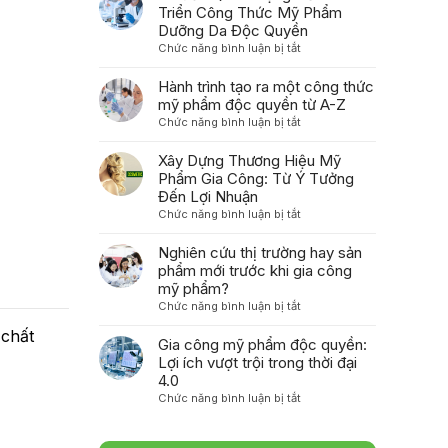
quá
quyết
Triển Công Thức Mỹ Phẩm
trình
Tối
Dưỡng Da Độc Quyền
tái
Ưu
ở
Chức năng bình luận bị tắt
tạo
Hóa
7
polynucleotide
Bao
Bước
Hành trình tạo ra một công thức
thành
Bì
Quan
mỹ phẩm độc quyền từ A-Z
sản
Trong
Trọng
phẩm
ở
Chức năng bình luận bị tắt
Gia
Để
chăm
Hành
Công
Phát
sóc
trình
Xây Dựng Thương Hiệu Mỹ
Mỹ
Triển
da
tạo
Phẩm Gia Công: Từ Ý Tưởng
Phẩm
Công
dành
ra
Đến Lợi Nhuận
Thức
cho
một
ở
Chức năng bình luận bị tắt
Mỹ
người
công
Xây
Phẩm
tiêu
thức
Dựng
Nghiên cứu thị trường hay sản
Dưỡng
dùng
mỹ
Thương
phẩm mới trước khi gia công
Da
như
phẩm
Hiệu
Độc
mỹ phẩm?
thế
độc
Mỹ
Quyền
ở
Chức năng bình luận bị tắt
nào?
quyền
Phẩm
Nghiên
từ
Gia
 chất
cứu
Gia công mỹ phẩm độc quyền:
A-
Công:
thị
Z
Lợi ích vượt trội trong thời đại
Từ
trường
4.0
Ý
hay
ở
Chức năng bình luận bị tắt
Tưởng
sản
Gia
Đến
phẩm
công
Lợi
mới