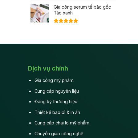
Được xếp
hạng
Gia công serum tế bào gốc
5.00
5 sao
Táo xanh
Được xếp
hạng
5.00
5 sao
Dịch vụ chính
Gia công mỹ phẩm
Cung cấp nguyên liệu
Đăng ký thương hiệu
Thiết kế bao bì & in ấn
Cung cấp chai lọ mỹ phẩm
Chuyển giao công nghệ