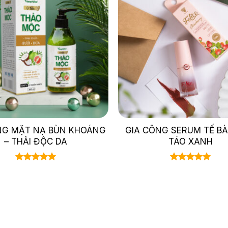
NG MẶT NẠ BÙN KHOÁNG
GIA CÔNG SERUM TẾ B
– THẢI ĐỘC DA
TÁO XANH
Được xếp
Được xếp
hạng
5.00
hạng
5.00
5 sao
5 sao