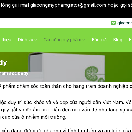
 lòng gửi mail giacongmyphamgiatot@gmail.com hoặc gọi s
qua
giacon
i thiệu
Dịch vụ
Gia công mỹ phẩm
Báo giá
Blog
K
dy
hăm sóc body
hẩm chăm sóc toàn thân cho hàng trăm doanh nghiệp cũn
iệc duy trì sức khỏe và vẻ đẹp của người dân Việt Nam. Vớ
ời gay gắt và độ ẩm cao, dẫn đến các vấn đề như tăng sự xu
u cực của ô nhiễm môi trường.
hiên đang được ưa chuộng vì tính tự nhiên và an toàn của