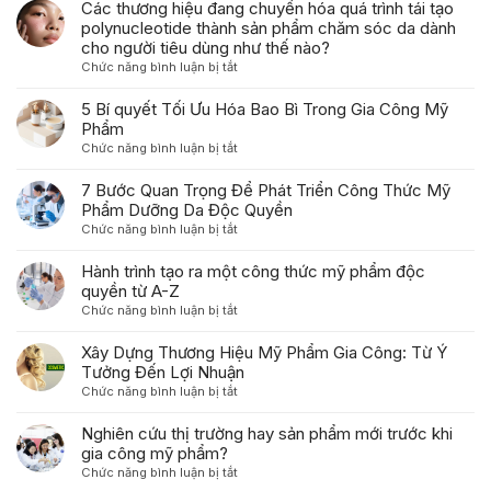
hướng
Các thương hiệu đang chuyển hóa quá trình tái tạo
Trước
phát
polynucleotide thành sản phẩm chăm sóc da dành
Khi
triển
cho người tiêu dùng như thế nào?
Gia
của
ở
Chức năng bình luận bị tắt
Công
ngành
Các
Mỹ
gia
thương
5 Bí quyết Tối Ưu Hóa Bao Bì Trong Gia Công Mỹ
Phẩm
công
hiệu
Phẩm
mỹ
đang
ở
Chức năng bình luận bị tắt
phẩm
chuyển
5
trong
hóa
Bí
7 Bước Quan Trọng Để Phát Triển Công Thức Mỹ
năm
quá
quyết
Phẩm Dưỡng Da Độc Quyền
2026
trình
Tối
ở
Chức năng bình luận bị tắt
tái
Ưu
7
tạo
Hóa
Bước
Hành trình tạo ra một công thức mỹ phẩm độc
polynucleotide
Bao
Quan
quyền từ A-Z
thành
Bì
Trọng
sản
ở
Chức năng bình luận bị tắt
Trong
Để
phẩm
Hành
Gia
Phát
chăm
trình
Xây Dựng Thương Hiệu Mỹ Phẩm Gia Công: Từ Ý
Công
Triển
sóc
tạo
Tưởng Đến Lợi Nhuận
Mỹ
Công
da
ra
Phẩm
ở
Chức năng bình luận bị tắt
Thức
dành
một
Xây
Mỹ
cho
công
Dựng
Nghiên cứu thị trường hay sản phẩm mới trước khi
Phẩm
người
thức
Thương
gia công mỹ phẩm?
Dưỡng
tiêu
mỹ
Hiệu
Da
ở
Chức năng bình luận bị tắt
dùng
phẩm
Mỹ
Độc
Nghiên