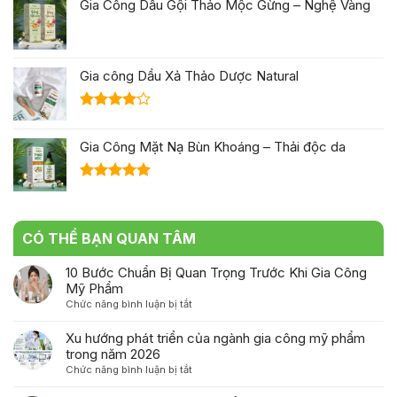
Gia Công Dầu Gội Thảo Mộc Gừng – Nghệ Vàng
Gia công Dầu Xả Thảo Dược Natural
Được
xếp hạng
Gia Công Mặt Nạ Bùn Khoáng – Thải độc da
4.00
5
sao
Được xếp
hạng
5.00
5 sao
CÓ THỂ BẠN QUAN TÂM
10 Bước Chuẩn Bị Quan Trọng Trước Khi Gia Công
Mỹ Phẩm
ở
Chức năng bình luận bị tắt
10
Bước
Xu hướng phát triển của ngành gia công mỹ phẩm
Chuẩn
trong năm 2026
Bị
ở
Chức năng bình luận bị tắt
Quan
Xu
Trọng