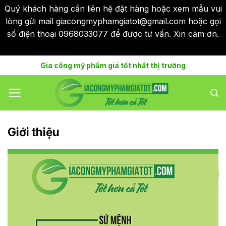
Quý khách hàng cần liên hệ đặt hàng hoặc xem mẫu vui
lòng gửi mail giacongmyphamgiatot@gmail.com hoặc gọi
số điện thoại 0968033077 để được tư vấn. Xin cảm ơn.
Bỏ qua
Skip
Gia công mỹ phẩm giá tốt nhất thị trường
to
content
Giới thiệu
52
/ 100
Điểm SEO