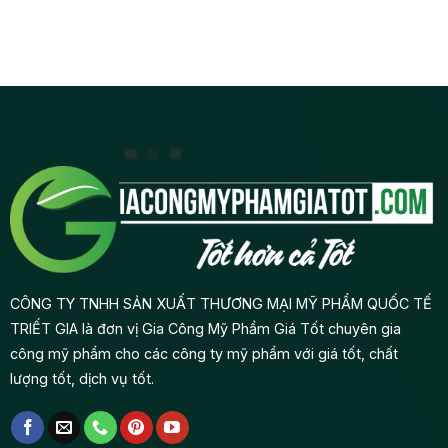
như
độc
Phẩm
Quyền
cứu
thế
quyền
Gia
thị
nào?
từ
Công:
trường
A-
Từ
hay
Z
Ý
sản
Tưởng
phẩm
Đến
mới
Lợi
trước
Nhuận
khi
gia
công
mỹ
phẩm?
CÔNG TY TNHH SẢN XUẤT THƯƠNG MẠI MỸ PHẨM QUỐC TẾ
TRIẾT GIA là đơn vị Gia Công Mỹ Phẩm Giá Tốt chuyên gia
công mỹ phẩm cho các công ty mỹ phẩm với giá tốt, chất
lượng tốt, dịch vụ tốt.