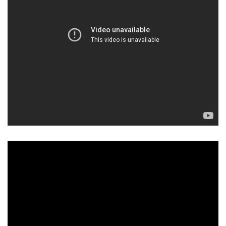
52
/ 100
Điểm SEO