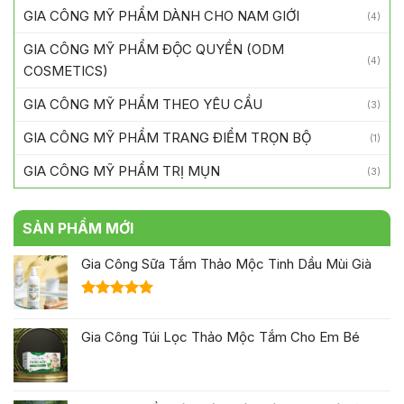
GIA CÔNG MỸ PHẨM DÀNH CHO NAM GIỚI
(4)
GIA CÔNG MỸ PHẨM ĐỘC QUYỀN (ODM
(4)
COSMETICS)
GIA CÔNG MỸ PHẨM THEO YÊU CẦU
(3)
GIA CÔNG MỸ PHẨM TRANG ĐIỂM TRỌN BỘ
(1)
GIA CÔNG MỸ PHẨM TRỊ MỤN
(3)
SẢN PHẨM MỚI
Gia Công Sữa Tắm Thảo Mộc Tinh Dầu Mùi Già
Được xếp
hạng
5.00
Gia Công Túi Lọc Thảo Mộc Tắm Cho Em Bé
5 sao