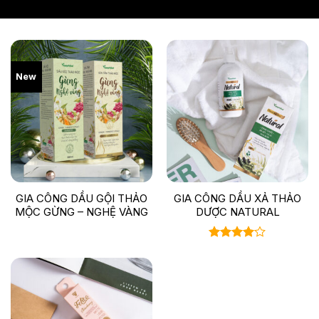
New
GIA CÔNG DẦU GỘI THẢO
GIA CÔNG DẦU XẢ THẢO
MỘC GỪNG – NGHỆ VÀNG
DƯỢC NATURAL
Được
xếp hạng
4.00
5
sao