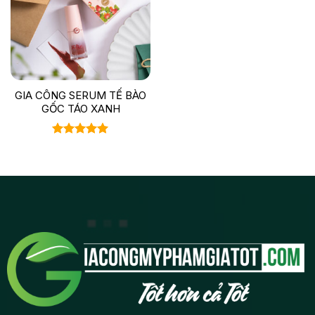
GIA CÔNG SERUM TẾ BÀO
GỐC TÁO XANH
Được xếp
hạng
5.00
5 sao