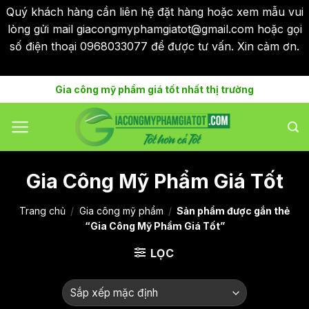
Quý khách hàng cần liên hệ đặt hàng hoặc xem mẫu vui
lòng gửi mail giacongmyphamgiatot@gmail.com hoặc gọi
số điện thoại 0968033077 để được tư vấn. Xin cảm ơn.
Bỏ qua
Skip
Gia công mỹ phẩm giá tốt nhất thị trường
to
content
Gia Công Mỹ Phẩm Giá Tốt
Trang chủ
/
Gia công mỹ phẩm
/
Sản phẩm được gắn thẻ
“Gia Công Mỹ Phẩm Giá Tốt”
LỌC