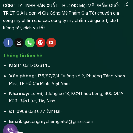
CÔNG TY TNHH SẢN XUẤT THƯƠNG MẠI MỸ PHẨM QUỐC TẾ
TRIẾT GIA là đơn vị Gia Công Mỹ Phẩm Giá Tốt chuyên gia
công mỹ phẩm cho các công ty mỹ phẩm với giá tốt, chất
lượng tốt, dịch vụ tốt.
Thông tin liên hệ
MST:
0317023140
Văn phòng:
175/87/7/4 Đường số 2, Phường Tăng Nhơn
Phú, TP Hồ Chí Minh, Việt Nam
Nhà máy:
Lô B6, đường số 13, KCN Phúc Long, 400 QL1A,
KP9, Bến Lức, Tây Ninh
Đt:
0968 033 077 (Mr Hải)
Email:
giacongmyphamgiatot@gmail.com