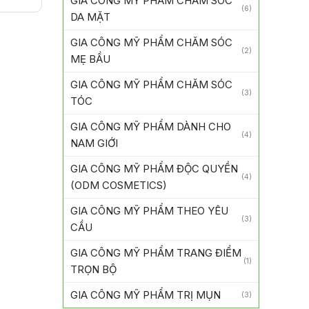
GIA CÔNG MỸ PHẨM CHĂM SÓC
(6)
DA MẶT
GIA CÔNG MỸ PHẨM CHĂM SÓC
(2)
MẸ BẦU
GIA CÔNG MỸ PHẨM CHĂM SÓC
(3)
TÓC
GIA CÔNG MỸ PHẨM DÀNH CHO
(4)
NAM GIỚI
GIA CÔNG MỸ PHẨM ĐỘC QUYỀN
(4)
(ODM COSMETICS)
GIA CÔNG MỸ PHẨM THEO YÊU
(3)
CẦU
GIA CÔNG MỸ PHẨM TRANG ĐIỂM
(1)
TRỌN BỘ
GIA CÔNG MỸ PHẨM TRỊ MỤN
(3)