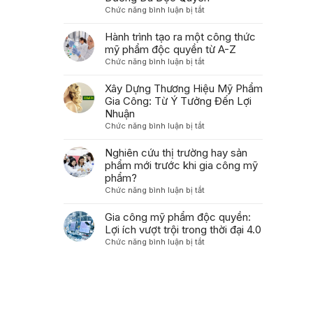
Ưu
ở
Chức năng bình luận bị tắt
tạo
Hóa
7
polynucleotide
Bao
Bước
Hành trình tạo ra một công thức
thành
Bì
Quan
mỹ phẩm độc quyền từ A-Z
sản
Trong
Trọng
phẩm
ở
Chức năng bình luận bị tắt
Gia
Để
chăm
Hành
Công
Phát
sóc
trình
Xây Dựng Thương Hiệu Mỹ Phẩm
Mỹ
Triển
da
tạo
Gia Công: Từ Ý Tưởng Đến Lợi
Phẩm
Công
dành
ra
Nhuận
Thức
cho
một
ở
Chức năng bình luận bị tắt
Mỹ
người
công
Xây
Phẩm
tiêu
thức
Dựng
Nghiên cứu thị trường hay sản
Dưỡng
dùng
mỹ
Thương
phẩm mới trước khi gia công mỹ
Da
như
phẩm
Hiệu
Độc
phẩm?
thế
độc
Mỹ
Quyền
ở
Chức năng bình luận bị tắt
nào?
quyền
Phẩm
Nghiên
từ
Gia
cứu
Gia công mỹ phẩm độc quyền:
A-
Công:
thị
Z
Lợi ích vượt trội trong thời đại 4.0
Từ
trường
ở
Chức năng bình luận bị tắt
Ý
hay
Gia
Tưởng
sản
công
Đến
phẩm
mỹ
Lợi
mới
phẩm
Nhuận
trước
độc
khi
quyền: