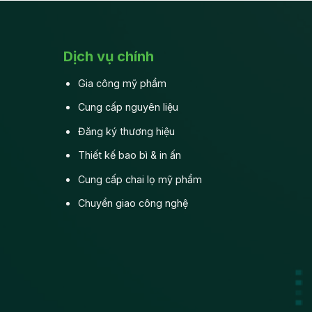
gia
Lợi
công
ích
mỹ
vượt
phẩm?
trội
Dịch vụ chính
trong
thời
Gia công mỹ phẩm
đại
4.0
Cung cấp nguyên liệu
Đăng ký thương hiệu
Thiết kế bao bì & in ấn
Cung cấp chai lọ mỹ phẩm
Chuyển giao công nghệ