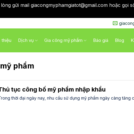
 lòng gửi mail giacongmyphamgiatot@gmail.com hoặc gọi s
qua
giacon
i thiệu
Dịch vụ
Gia công mỹ phẩm
Báo giá
Blog
K
ố mỹ phẩm
Thủ tục công bố mỹ phẩm nhập khẩu
Trong thời đại ngày nay, nhu cầu sử dụng mỹ phẩm ngày càng tăng ca