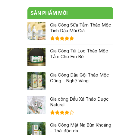
SẢN PHẨM MỚI
Gia Công Sữa Tắm Thảo Mộc
Tinh Dầu Mùi Già
Được xếp
hạng
Gia Công Túi Lọc Thảo Mộc
5.00
5 sao
Tắm Cho Em Bé
Gia Công Dầu Gội Thảo Mộc
Gừng – Nghệ Vàng
Gia công Dầu Xả Thảo Dược
Natural
Được
xếp hạng
Gia Công Mặt Nạ Bùn Khoáng
4.00
5
– Thải độc da
sao