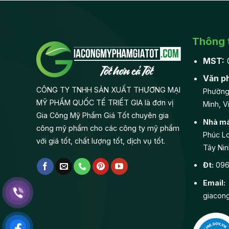
Thông t
MST:
Văn p
CÔNG TY TNHH SẢN XUẤT THƯƠNG MẠI
Phường
MỸ PHẨM QUỐC TẾ TRIẾT GIA là đơn vị
Minh, V
Gia Công Mỹ Phẩm Giá Tốt chuyên gia
Nhà má
công mỹ phẩm cho các công ty mỹ phẩm
Phúc Lo
với giá tốt, chất lượng tốt, dịch vụ tốt.
Tây Nin
Đt:
0968
Email:
giacon