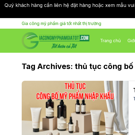
Quý khách hàng cần liên hệ đặt hàng hoặc xem mẫu vui
Skip
Gia công mỹ phẩm giá tốt nhất thị trường
to
content
Trang chủ
Giớ
Tag Archives:
thủ tục công b