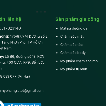
in liên hệ
Sản phẩm gia công
0317023140
Mặt nạ dưỡng da
hòng:
175/87/7/4 Đường số 2,
Chăm sóc mặt
 Tăng Nhơn Phú, TP Hồ Chí
Chăm sóc tóc
iệt Nam
Chăm sóc body
y:
Lô B6, đường số 13, KCN
Mỹ phẩm chăm sóc môi
ng, 400 QL1A, KP9, Bến Lức,
h
Mỹ phẩm trị mụn
 033 077 (Mr Hải)
gmyphamgiatot@gmail.com