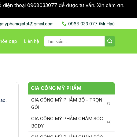
ố điện thoại 0968033077 để được tư vấn. Xin cảm ơn.
Bỏ
gmyphamgiatot@gmail.com
0968 033 077 (Mr Hải)
Tìm
hỏe đẹp
Liên hệ
kiếm:
GIA CÔNG MỸ PHẨM
GIA CÔNG MỸ PHẨM BỘ - TRỌN
o,...
(3)
GÓI
GIA CÔNG MỸ PHẨM CHĂM SÓC
(4)
BODY