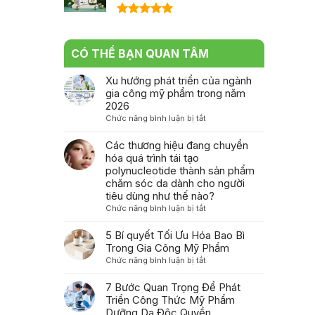
Được xếp
hạng
5.00
5 sao
CÓ THỂ BẠN QUAN TÂM
Xu hướng phát triển của ngành
gia công mỹ phẩm trong năm
2026
ở
Chức năng bình luận bị tắt
Xu
hướng
Các thương hiệu đang chuyển
phát
hóa quá trình tái tạo
triển
polynucleotide thành sản phẩm
của
chăm sóc da dành cho người
ngành
tiêu dùng như thế nào?
gia
ở
Chức năng bình luận bị tắt
công
Các
mỹ
thương
5 Bí quyết Tối Ưu Hóa Bao Bì
phẩm
hiệu
Trong Gia Công Mỹ Phẩm
trong
đang
ở
Chức năng bình luận bị tắt
năm
chuyển
5
2026
hóa
Bí
7 Bước Quan Trọng Để Phát
quá
quyết
Triển Công Thức Mỹ Phẩm
trình
Tối
Dưỡng Da Độc Quyền
tái