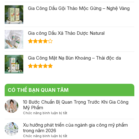
Gia Công Dầu Gội Thảo Mộc Gừng – Nghệ Vàng
Gia công Dầu Xả Thảo Dược Natural
Được
xếp hạng
Gia Công Mặt Nạ Bùn Khoáng – Thải độc da
4.00
5
sao
Được xếp
hạng
5.00
5 sao
CÓ THỂ BẠN QUAN TÂM
10 Bước Chuẩn Bị Quan Trọng Trước Khi Gia Công
Mỹ Phẩm
ở
Chức năng bình luận bị tắt
10
Bước
Xu hướng phát triển của ngành gia công mỹ phẩm
Chuẩn
trong năm 2026
Bị
ở
Chức năng bình luận bị tắt
Quan