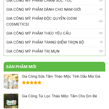
GIA CÔNG MỸ PHẨM CHĂM SÓC TÓC
(3)
GIA CÔNG MỸ PHẨM DÀNH CHO NAM GIỚI
(4)
GIA CÔNG MỸ PHẨM ĐỘC QUYỀN (ODM
(4)
COSMETICS)
GIA CÔNG MỸ PHẨM THEO YÊU CẦU
(3)
GIA CÔNG MỸ PHẨM TRANG ĐIỂM TRỌN BỘ
(1)
GIA CÔNG MỸ PHẨM TRỊ MỤN
(3)
SẢN PHẨM MỚI
Gia Công Sữa Tắm Thảo Mộc Tinh Dầu Mùi Già
Được xếp
hạng
5.00
Gia Công Túi Lọc Thảo Mộc Tắm Cho Em Bé
5 sao