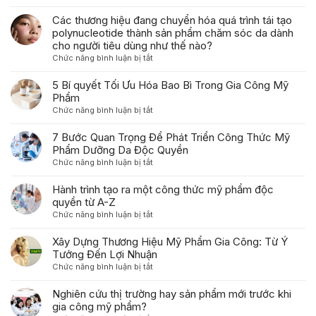
Xu
Trọng
hướng
Các thương hiệu đang chuyển hóa quá trình tái tạo
Trước
phát
polynucleotide thành sản phẩm chăm sóc da dành
Khi
triển
cho người tiêu dùng như thế nào?
Gia
của
ở
Chức năng bình luận bị tắt
Công
ngành
Các
Mỹ
gia
thương
5 Bí quyết Tối Ưu Hóa Bao Bì Trong Gia Công Mỹ
Phẩm
công
hiệu
Phẩm
mỹ
đang
ở
Chức năng bình luận bị tắt
phẩm
chuyển
5
trong
hóa
Bí
7 Bước Quan Trọng Để Phát Triển Công Thức Mỹ
năm
quá
quyết
Phẩm Dưỡng Da Độc Quyền
2026
trình
Tối
ở
Chức năng bình luận bị tắt
tái
Ưu
7
tạo
Hóa
Bước
Hành trình tạo ra một công thức mỹ phẩm độc
polynucleotide
Bao
Quan
quyền từ A-Z
thành
Bì
Trọng
sản
ở
Chức năng bình luận bị tắt
Trong
Để
phẩm
Hành
Gia
Phát
chăm
trình
Xây Dựng Thương Hiệu Mỹ Phẩm Gia Công: Từ Ý
Công
Triển
sóc
tạo
Tưởng Đến Lợi Nhuận
Mỹ
Công
da
ra
Phẩm
ở
Chức năng bình luận bị tắt
Thức
dành
một
Xây
Mỹ
cho
công
Dựng
Nghiên cứu thị trường hay sản phẩm mới trước khi
Phẩm
người
thức
Thương
gia công mỹ phẩm?
Dưỡng
tiêu
mỹ
Hiệu