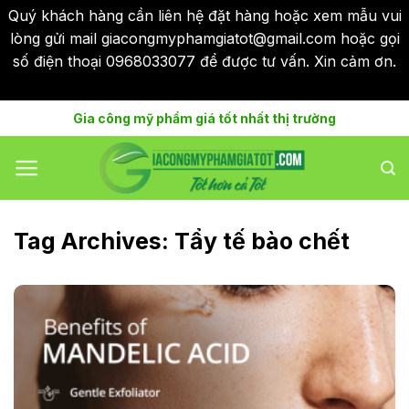
Quý khách hàng cần liên hệ đặt hàng hoặc xem mẫu vui
lòng gửi mail giacongmyphamgiatot@gmail.com hoặc gọi
số điện thoại 0968033077 để được tư vấn. Xin cảm ơn.
Bỏ qua
Skip
Gia công mỹ phẩm giá tốt nhất thị trường
to
content
Tag Archives:
Tẩy tế bào chết