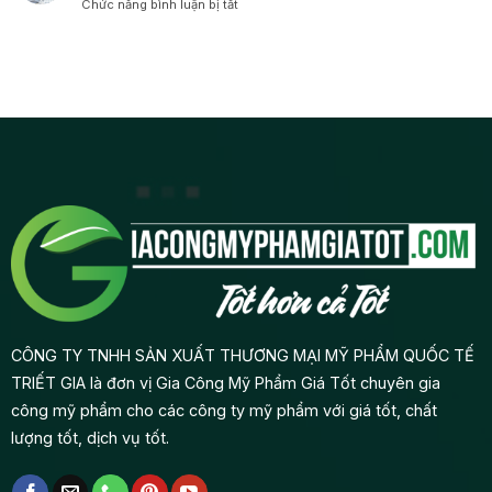
Da
ở
Chức năng bình luận bị tắt
dùng
phẩm
Mỹ
Độc
Nghiên
như
độc
Phẩm
Quyền
cứu
thế
quyền
Gia
thị
nào?
từ
Công:
trường
A-
Từ
hay
Z
Ý
sản
Tưởng
phẩm
Đến
mới
Lợi
trước
Nhuận
khi
gia
công
mỹ
phẩm?
CÔNG TY TNHH SẢN XUẤT THƯƠNG MẠI MỸ PHẨM QUỐC TẾ
TRIẾT GIA là đơn vị Gia Công Mỹ Phẩm Giá Tốt chuyên gia
công mỹ phẩm cho các công ty mỹ phẩm với giá tốt, chất
lượng tốt, dịch vụ tốt.