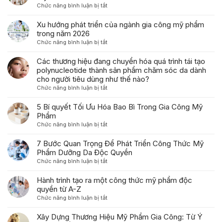
Xu hướng phát triển của ngành gia công mỹ phẩm
Chuẩn
trong năm 2026
Bị
ở
Chức năng bình luận bị tắt
Quan
Xu
Trọng
hướng
Các thương hiệu đang chuyển hóa quá trình tái tạo
Trước
phát
polynucleotide thành sản phẩm chăm sóc da dành
Khi
triển
cho người tiêu dùng như thế nào?
Gia
của
ở
Chức năng bình luận bị tắt
Công
ngành
Các
Mỹ
gia
thương
5 Bí quyết Tối Ưu Hóa Bao Bì Trong Gia Công Mỹ
Phẩm
công
hiệu
Phẩm
mỹ
đang
ở
Chức năng bình luận bị tắt
phẩm
chuyển
5
trong
hóa
Bí
7 Bước Quan Trọng Để Phát Triển Công Thức Mỹ
năm
quá
quyết
Phẩm Dưỡng Da Độc Quyền
2026
trình
Tối
ở
Chức năng bình luận bị tắt
tái
Ưu
7
tạo
Hóa
Bước
Hành trình tạo ra một công thức mỹ phẩm độc
polynucleotide
Bao
Quan
quyền từ A-Z
thành
Bì
Trọng
sản
ở
Chức năng bình luận bị tắt
Trong
Để
phẩm
Hành
Gia
Phát
chăm
trình
Xây Dựng Thương Hiệu Mỹ Phẩm Gia Công: Từ Ý
Công
Triển
sóc
tạo
Tưởng Đến Lợi Nhuận
Mỹ
Công
da
ra
Phẩm
ở
Chức năng bình luận bị tắt
Thức
dành
một
Xây