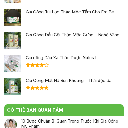
Gia Công Dầu Gội Thảo Mộc Gừng – Nghệ Vàng
Gia công Dầu Xả Thảo Dược Natural
Được
xếp hạng
Gia Công Mặt Nạ Bùn Khoáng – Thải độc da
4.00
5
sao
Được xếp
hạng
5.00
5 sao
CÓ THỂ BẠN QUAN TÂM
10 Bước Chuẩn Bị Quan Trọng Trước Khi Gia Công
Mỹ Phẩm
ở
Chức năng bình luận bị tắt
10
Bước