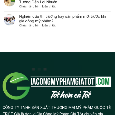
Mỹ
cho
công
Dựng
Nghiên cứu thị trường hay sản phẩm mới trước khi
Phẩm
người
thức
Thương
gia công mỹ phẩm?
Dưỡng
tiêu
mỹ
Hiệu
Da
ở
Chức năng bình luận bị tắt
dùng
phẩm
Mỹ
Độc
Nghiên
như
độc
Phẩm
Quyền
cứu
thế
quyền
Gia
thị
nào?
từ
Công:
trường
A-
Từ
hay
Z
Ý
sản
Tưởng
phẩm
Đến
mới
Lợi
trước
Nhuận
khi
gia
công
mỹ
phẩm?
CÔNG TY TNHH SẢN XUẤT THƯƠNG MẠI MỸ PHẨM QUỐC TẾ
TRIẾT GIA là đơn vị Gia Công Mỹ Phẩm Giá Tốt chuyên gia
công mỹ phẩm cho các công ty mỹ phẩm với giá tốt, chất