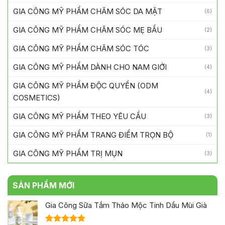
GIA CÔNG MỸ PHẨM CHĂM SÓC MẸ BẦU
(2)
GIA CÔNG MỸ PHẨM CHĂM SÓC TÓC
(3)
GIA CÔNG MỸ PHẨM DÀNH CHO NAM GIỚI
(4)
GIA CÔNG MỸ PHẨM ĐỘC QUYỀN (ODM
(4)
COSMETICS)
GIA CÔNG MỸ PHẨM THEO YÊU CẦU
(3)
GIA CÔNG MỸ PHẨM TRANG ĐIỂM TRỌN BỘ
(1)
GIA CÔNG MỸ PHẨM TRỊ MỤN
(3)
SẢN PHẨM MỚI
Gia Công Sữa Tắm Thảo Mộc Tinh Dầu Mùi Già
Được xếp
hạng
5.00
Gia Công Túi Lọc Thảo Mộc Tắm Cho Em Bé
5 sao