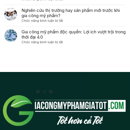
Thức
dành
một
Xây
Mỹ
cho
công
Dựng
Nghiên cứu thị trường hay sản phẩm mới trước khi
Phẩm
người
thức
Thương
gia công mỹ phẩm?
Dưỡng
tiêu
mỹ
Hiệu
Da
ở
Chức năng bình luận bị tắt
dùng
phẩm
Mỹ
Độc
Nghiên
như
độc
Phẩm
Quyền
cứu
Gia công mỹ phẩm độc quyền: Lợi ích vượt trội trong
thế
quyền
Gia
thị
thời đại 4.0
nào?
từ
Công:
trường
A-
ở
Chức năng bình luận bị tắt
Từ
hay
Z
Gia
Ý
sản
công
Tưởng
phẩm
mỹ
Đến
mới
phẩm
Lợi
trước
độc
Nhuận
khi
quyền:
gia
Lợi
công
ích
mỹ
vượt
phẩm?
trội
trong
thời
đại
4.0