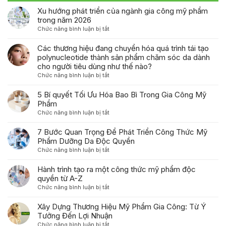
Xu hướng phát triển của ngành gia công mỹ phẩm
trong năm 2026
ở
Chức năng bình luận bị tắt
Xu
hướng
Các thương hiệu đang chuyển hóa quá trình tái tạo
phát
polynucleotide thành sản phẩm chăm sóc da dành
triển
cho người tiêu dùng như thế nào?
của
ở
Chức năng bình luận bị tắt
ngành
Các
gia
thương
5 Bí quyết Tối Ưu Hóa Bao Bì Trong Gia Công Mỹ
công
hiệu
Phẩm
mỹ
đang
ở
Chức năng bình luận bị tắt
phẩm
chuyển
5
trong
hóa
Bí
7 Bước Quan Trọng Để Phát Triển Công Thức Mỹ
năm
quá
quyết
Phẩm Dưỡng Da Độc Quyền
2026
trình
Tối
ở
Chức năng bình luận bị tắt
tái
Ưu
7
tạo
Hóa
Bước
Hành trình tạo ra một công thức mỹ phẩm độc
polynucleotide
Bao
Quan
quyền từ A-Z
thành
Bì
Trọng
sản
ở
Chức năng bình luận bị tắt
Trong
Để
phẩm
Hành
Gia
Phát
chăm
trình
Xây Dựng Thương Hiệu Mỹ Phẩm Gia Công: Từ Ý
Công
Triển
sóc
tạo
Tưởng Đến Lợi Nhuận
Mỹ
Công
da
ra
Phẩm
ở
Chức năng bình luận bị tắt