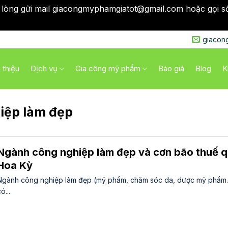
 lòng gửi mail giacongmyphamgiatot@gmail.com hoặc gọi s
qua
giacon
i thiệu
Dịch vụ
Gia công mỹ phẩm
Báo giá
Blog
K
iệp làm đẹp
Ngành công nghiệp làm đẹp và cơn bão thuế 
Hoa Kỳ
Ngành công nghiệp làm đẹp (mỹ phẩm, chăm sóc da, dược mỹ phẩm
ó...