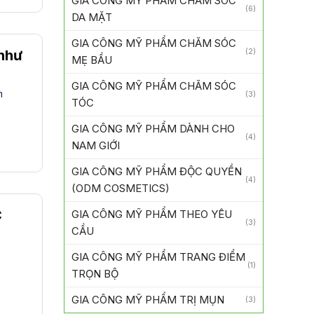
GIA CÔNG MỸ PHẨM CHĂM SÓC
(6)
DA MẶT
GIA CÔNG MỸ PHẨM CHĂM SÓC
 như
(2)
MẸ BẦU
GIA CÔNG MỸ PHẨM CHĂM SÓC
m
(3)
TÓC
GIA CÔNG MỸ PHẨM DÀNH CHO
(4)
NAM GIỚI
GIA CÔNG MỸ PHẨM ĐỘC QUYỀN
(4)
(ODM COSMETICS)
C
GIA CÔNG MỸ PHẨM THEO YÊU
(3)
CẦU
GIA CÔNG MỸ PHẨM TRANG ĐIỂM
(1)
TRỌN BỘ
GIA CÔNG MỸ PHẨM TRỊ MỤN
(3)