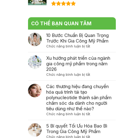
Được xếp
hạng
5.00
5 sao
CÓ THỂ BẠN QUAN TÂM
10 Bước Chuẩn Bị Quan Trọng
Trước Khi Gia Công Mỹ Phẩm
ở
Chức năng bình luận bị tắt
10
Bước
Xu hướng phát triển của ngành
Chuẩn
gia công mỹ phẩm trong năm
Bị
2026
Quan
ở
Chức năng bình luận bị tắt
Trọng
Xu
Trước
hướng
Các thương hiệu đang chuyển
Khi
phát
hóa quá trình tái tạo
Gia
triển
polynucleotide thành sản phẩm
Công
của
chăm sóc da dành cho người
Mỹ
ngành
tiêu dùng như thế nào?
Phẩm
gia
ở
Chức năng bình luận bị tắt
công
Các
mỹ
thương
5 Bí quyết Tối Ưu Hóa Bao Bì
phẩm
hiệu
Trong Gia Công Mỹ Phẩm
trong
đang
ở
Chức năng bình luận bị tắt
năm