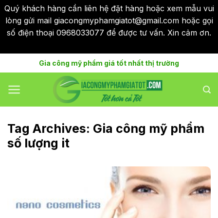
Quý khách hàng cần liên hệ đặt hàng hoặc xem mẫu vui
lòng gửi mail giacongmyphamgiatot@gmail.com hoặc gọi
số điện thoại 0968033077 để được tư vấn. Xin cảm ơn.
Bỏ qua
Skip
Gia công mỹ phẩm giá tốt nhất thị trường
to
content
Tag Archives:
Gia công mỹ phẩm
số lượng it