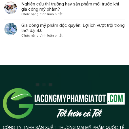
Da
ở
Chức năng bình luận bị tắt
dùng
phẩm
Mỹ
Độc
Nghiên
như
độc
Phẩm
Quyền
cứu
Gia công mỹ phẩm độc quyền: Lợi ích vượt trội trong
thế
quyền
Gia
thị
thời đại 4.0
nào?
từ
Công:
trường
A-
ở
Chức năng bình luận bị tắt
Từ
hay
Z
Gia
Ý
sản
công
Tưởng
phẩm
mỹ
Đến
mới
phẩm
Lợi
trước
độc
Nhuận
khi
quyền:
gia
Lợi
công
ích
mỹ
vượt
phẩm?
trội
trong
thời
đại
4.0
CÔNG TY TNHH SẢN XUẤT THƯƠNG MẠI MỸ PHẨM QUỐC TẾ
TRIẾT GIA là đơn vị Gia Công Mỹ Phẩm Giá Tốt chuyên gia