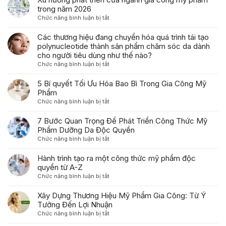
Xu
hướng
Các thương hiệu đang chuyển hóa quá trình tái tạo
phát
polynucleotide thành sản phẩm chăm sóc da dành
triển
cho người tiêu dùng như thế nào?
của
ở
Chức năng bình luận bị tắt
ngành
Các
gia
thương
5 Bí quyết Tối Ưu Hóa Bao Bì Trong Gia Công Mỹ
công
hiệu
Phẩm
mỹ
đang
ở
Chức năng bình luận bị tắt
phẩm
chuyển
5
trong
hóa
Bí
7 Bước Quan Trọng Để Phát Triển Công Thức Mỹ
năm
quá
quyết
Phẩm Dưỡng Da Độc Quyền
2026
trình
Tối
ở
Chức năng bình luận bị tắt
tái
Ưu
7
tạo
Hóa
Bước
Hành trình tạo ra một công thức mỹ phẩm độc
polynucleotide
Bao
Quan
quyền từ A-Z
thành
Bì
Trọng
sản
ở
Chức năng bình luận bị tắt
Trong
Để
phẩm
Hành
Gia
Phát
chăm
trình
Xây Dựng Thương Hiệu Mỹ Phẩm Gia Công: Từ Ý
Công
Triển
sóc
tạo
Tưởng Đến Lợi Nhuận
Mỹ
Công
da
ra
Phẩm
ở
Chức năng bình luận bị tắt
Thức
dành
một
Xây
Mỹ
cho
công
Dựng
Nghiên cứu thị trường hay sản phẩm mới trước khi
Phẩm
người
thức
Thương
gia công mỹ phẩm?
Dưỡng
tiêu
mỹ
Hiệu