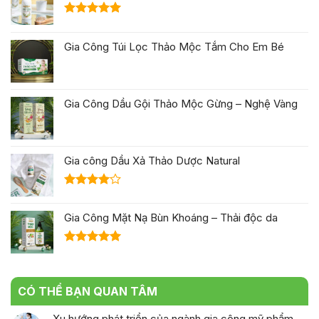
hạng
5.00
Gia Công Túi Lọc Thảo Mộc Tắm Cho Em Bé
5 sao
Gia Công Dầu Gội Thảo Mộc Gừng – Nghệ Vàng
Gia công Dầu Xả Thảo Dược Natural
Được
xếp hạng
Gia Công Mặt Nạ Bùn Khoáng – Thải độc da
4.00
5
sao
Được xếp
hạng
5.00
5 sao
CÓ THỂ BẠN QUAN TÂM
Xu hướng phát triển của ngành gia công mỹ phẩm
trong năm 2026
ở
Chức năng bình luận bị tắt