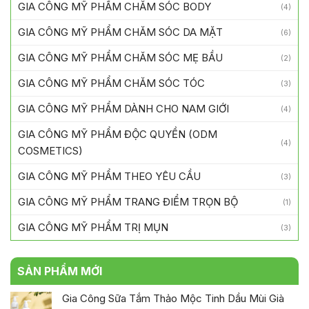
GIA CÔNG MỸ PHẨM CHĂM SÓC DA MẶT
(6)
GIA CÔNG MỸ PHẨM CHĂM SÓC MẸ BẦU
(2)
GIA CÔNG MỸ PHẨM CHĂM SÓC TÓC
(3)
GIA CÔNG MỸ PHẨM DÀNH CHO NAM GIỚI
(4)
GIA CÔNG MỸ PHẨM ĐỘC QUYỀN (ODM
(4)
COSMETICS)
GIA CÔNG MỸ PHẨM THEO YÊU CẦU
(3)
GIA CÔNG MỸ PHẨM TRANG ĐIỂM TRỌN BỘ
(1)
GIA CÔNG MỸ PHẨM TRỊ MỤN
(3)
SẢN PHẨM MỚI
Gia Công Sữa Tắm Thảo Mộc Tinh Dầu Mùi Già
Được xếp