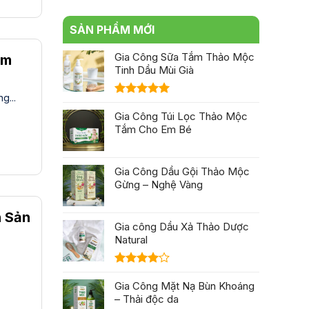
SẢN PHẨM MỚI
Gia Công Sữa Tắm Thảo Mộc
ẩm
Tinh Dầu Mùi Già
g...
Được xếp
hạng
Gia Công Túi Lọc Thảo Mộc
5.00
5 sao
Tắm Cho Em Bé
Gia Công Dầu Gội Thảo Mộc
Gừng – Nghệ Vàng
 Sản
Gia công Dầu Xả Thảo Dược
Natural
Được
xếp hạng
Gia Công Mặt Nạ Bùn Khoáng
4.00
5
– Thải độc da
sao