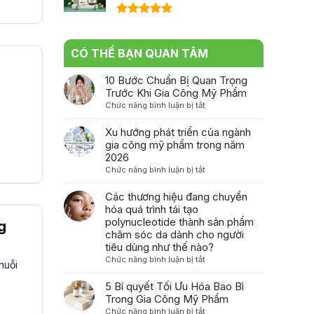
Được xếp
hạng
5.00
5 sao
CÓ THỂ BẠN QUAN TÂM
10 Bước Chuẩn Bị Quan Trọng
Trước Khi Gia Công Mỹ Phẩm
ở
Chức năng bình luận bị tắt
10
Bước
Xu hướng phát triển của ngành
Chuẩn
gia công mỹ phẩm trong năm
Bị
2026
Quan
ở
Chức năng bình luận bị tắt
Trọng
Xu
Trước
hướng
Các thương hiệu đang chuyển
Khi
phát
hóa quá trình tái tạo
Gia
triển
polynucleotide thành sản phẩm
g
Công
của
chăm sóc da dành cho người
Mỹ
ngành
tiêu dùng như thế nào?
Phẩm
gia
ở
Chức năng bình luận bị tắt
huỗi
công
Các
mỹ
thương
5 Bí quyết Tối Ưu Hóa Bao Bì
phẩm
hiệu
Trong Gia Công Mỹ Phẩm
trong
đang
ở
Chức năng bình luận bị tắt
năm