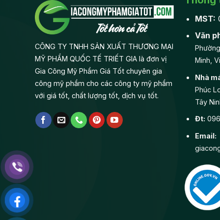
MST:
Văn p
CÔNG TY TNHH SẢN XUẤT THƯƠNG MẠI
Phường
MỸ PHẨM QUỐC TẾ TRIẾT GIA là đơn vị
Minh, V
Gia Công Mỹ Phẩm Giá Tốt chuyên gia
Nhà má
công mỹ phẩm cho các công ty mỹ phẩm
Phúc Lo
với giá tốt, chất lượng tốt, dịch vụ tốt.
Tây Nin
Đt:
0968
Email:
giacon