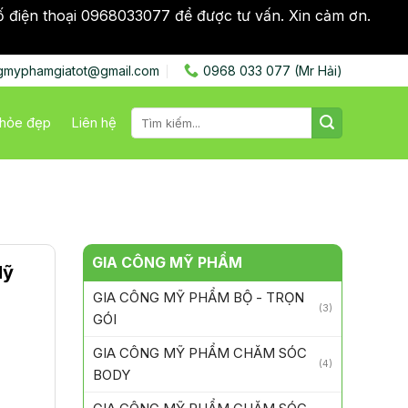
ố điện thoại 0968033077 để được tư vấn. Xin cảm ơn.
Bỏ
gmyphamgiatot@gmail.com
0968 033 077 (Mr Hải)
Tìm
hỏe đẹp
Liên hệ
kiếm:
GIA CÔNG MỸ PHẨM
Mỹ
GIA CÔNG MỸ PHẨM BỘ - TRỌN
(3)
GÓI
GIA CÔNG MỸ PHẨM CHĂM SÓC
(4)
BODY