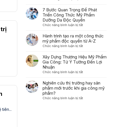
chuyển
5
2026
hóa
Bí
7 Bước Quan Trọng Để Phát
quá
quyết
Triển Công Thức Mỹ Phẩm
trình
Tối
Dưỡng Da Độc Quyền
tái
Ưu
ở
Chức năng bình luận bị tắt
tạo
Hóa
trị
7
polynucleotide
Bao
Bước
Hành trình tạo ra một công thức
thành
Bì
Quan
mỹ phẩm độc quyền từ A-Z
sản
Trong
Trọng
phẩm
ở
Chức năng bình luận bị tắt
Gia
Để
chăm
Hành
Công
Phát
sóc
trình
Xây Dựng Thương Hiệu Mỹ Phẩm
Mỹ
Triển
da
tạo
Gia Công: Từ Ý Tưởng Đến Lợi
Phẩm
Công
dành
ra
Nhuận
Thức
cho
một
ở
Chức năng bình luận bị tắt
Mỹ
người
công
Xây
Phẩm
tiêu
thức
Dựng
Nghiên cứu thị trường hay sản
Dưỡng
dùng
mỹ
Thương
phẩm mới trước khi gia công mỹ
Da
như
phẩm
Hiệu
Độc
h
phẩm?
thế
độc
Mỹ
Quyền
ở
Chức năng bình luận bị tắt
nào?
quyền
Phẩm
Nghiên
từ
Gia
cứu
A-
tiên...
Công:
thị
Z
Từ
trường
Ý
hay
Tưởng
sản