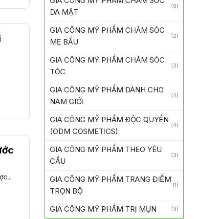
GIA CÔNG MỸ PHẨM CHĂM SÓC
(6)
DA MẶT
GIA CÔNG MỸ PHẨM CHĂM SÓC
i
(2)
MẸ BẦU
GIA CÔNG MỸ PHẨM CHĂM SÓC
(3)
TÓC
GIA CÔNG MỸ PHẨM DÀNH CHO
(4)
NAM GIỚI
GIA CÔNG MỸ PHẨM ĐỘC QUYỀN
(4)
(ODM COSMETICS)
ước
GIA CÔNG MỸ PHẨM THEO YÊU
(3)
CẦU
c...
GIA CÔNG MỸ PHẨM TRANG ĐIỂM
(1)
TRỌN BỘ
GIA CÔNG MỸ PHẨM TRỊ MỤN
(3)