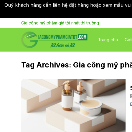
Quý khách hàng cần liên hệ đặt hàng hoặc xem mẫu vui
Skip
Gia công mỹ phẩm giá tốt nhất thị trường
to
content
Trang chủ
Giớ
Tag Archives:
Gia công mỹ ph