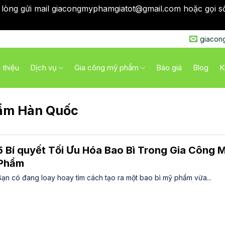
 lòng gửi mail giacongmyphamgiatot@gmail.com hoặc gọi s
qua
giacon
i thiệu
Dịch vụ
Gia công mỹ phẩm
Báo giá
Blog
K
ẩm Hàn Quốc
5 Bí quyết Tối Ưu Hóa Bao Bì Trong Gia Công 
Phẩm
Bạn có đang loay hoay tìm cách tạo ra một bao bì mỹ phẩm vừa...