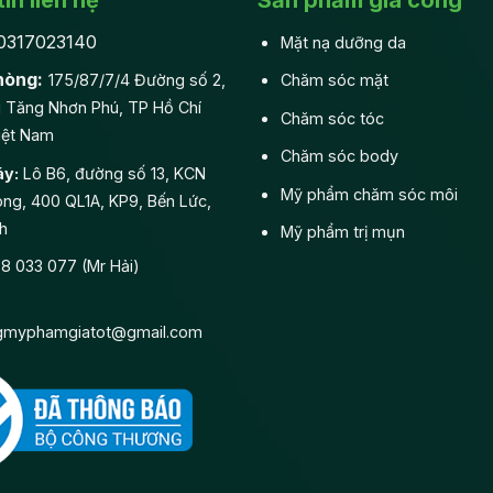
0317023140
Mặt nạ dưỡng da
hòng:
175/87/7/4 Đường số 2,
Chăm sóc mặt
 Tăng Nhơn Phú, TP Hồ Chí
Chăm sóc tóc
iệt Nam
Chăm sóc body
y:
Lô B6, đường số 13, KCN
Mỹ phẩm chăm sóc môi
ng, 400 QL1A, KP9, Bến Lức,
h
Mỹ phẩm trị mụn
 033 077 (Mr Hải)
gmyphamgiatot@gmail.com