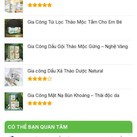
Được xếp
hạng
5.00
Gia Công Túi Lọc Thảo Mộc Tắm Cho Em Bé
5 sao
Gia Công Dầu Gội Thảo Mộc Gừng – Nghệ Vàng
Gia công Dầu Xả Thảo Dược Natural
Được
xếp hạng
Gia Công Mặt Nạ Bùn Khoáng – Thải độc da
4.00
5
sao
Được xếp
hạng
5.00
5 sao
CÓ THỂ BẠN QUAN TÂM