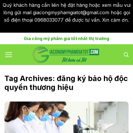
Quý khách hàng cần liên hệ đặt hàng hoặc xem mẫu vui
lòng gửi mail giacongmyphamgiatot@gmail.com hoặc gọi
số điện thoại 0968033077 để được tư vấn. Xin cảm ơn.
Bỏ qua
Skip
Gia công mỹ phẩm giá tốt nhất thị trường
to
content
Tag Archives:
đăng ký bảo hộ độc
quyền thương hiệu