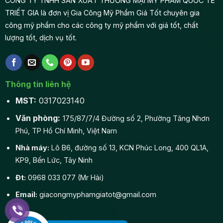
CÔNG TY TNHH SẢN XUẤT THƯƠNG MẠI MỸ PHẨM QUỐC TẾ
TRIẾT GIA là đơn vị Gia Công Mỹ Phẩm Giá Tốt chuyên gia
công mỹ phẩm cho các công ty mỹ phẩm với giá tốt, chất
lượng tốt, dịch vụ tốt.
Thông tin liên hệ
MST:
0317023140
Văn phòng:
175/87/7/4 Đường số 2, Phường Tăng Nhơn
Phú, TP Hồ Chí Minh, Việt Nam
Nhà máy:
Lô B6, đường số 13, KCN Phúc Long, 400 QL1A,
KP9, Bến Lức, Tây Ninh
Đt:
0968 033 077 (Mr Hải)
Email:
giacongmyphamgiatot@gmail.com