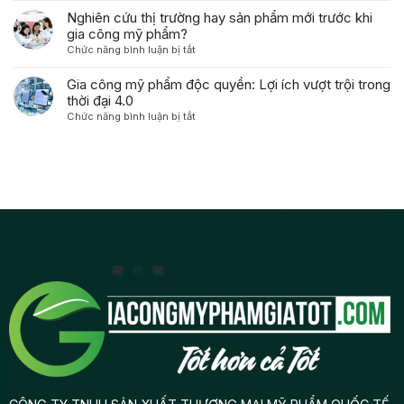
Mỹ
cho
công
Dựng
Nghiên cứu thị trường hay sản phẩm mới trước khi
Phẩm
người
thức
Thương
gia công mỹ phẩm?
Dưỡng
tiêu
mỹ
Hiệu
Da
ở
Chức năng bình luận bị tắt
dùng
phẩm
Mỹ
Độc
Nghiên
như
độc
Phẩm
Quyền
cứu
Gia công mỹ phẩm độc quyền: Lợi ích vượt trội trong
thế
quyền
Gia
thị
thời đại 4.0
nào?
từ
Công:
trường
A-
ở
Chức năng bình luận bị tắt
Từ
hay
Z
Gia
Ý
sản
công
Tưởng
phẩm
mỹ
Đến
mới
phẩm
Lợi
trước
độc
Nhuận
khi
quyền:
gia
Lợi
công
ích
mỹ
vượt
phẩm?
trội
trong
thời
đại
4.0