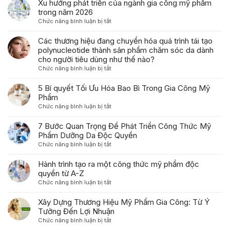
Xu hướng phát triển của ngành gia công mỹ phẩm
trong năm 2026
ở
Chức năng bình luận bị tắt
Xu
hướng
Các thương hiệu đang chuyển hóa quá trình tái tạo
phát
polynucleotide thành sản phẩm chăm sóc da dành
triển
cho người tiêu dùng như thế nào?
của
ở
Chức năng bình luận bị tắt
ngành
Các
gia
thương
5 Bí quyết Tối Ưu Hóa Bao Bì Trong Gia Công Mỹ
công
hiệu
Phẩm
mỹ
đang
ở
Chức năng bình luận bị tắt
phẩm
chuyển
5
trong
hóa
Bí
7 Bước Quan Trọng Để Phát Triển Công Thức Mỹ
năm
quá
quyết
Phẩm Dưỡng Da Độc Quyền
2026
trình
Tối
ở
Chức năng bình luận bị tắt
tái
Ưu
7
tạo
Hóa
Bước
Hành trình tạo ra một công thức mỹ phẩm độc
polynucleotide
Bao
Quan
quyền từ A-Z
thành
Bì
Trọng
sản
ở
Chức năng bình luận bị tắt
Trong
Để
phẩm
Hành
Gia
Phát
chăm
trình
Xây Dựng Thương Hiệu Mỹ Phẩm Gia Công: Từ Ý
Công
Triển
sóc
tạo
Tưởng Đến Lợi Nhuận
Mỹ
Công
da
ra
Phẩm
ở
Chức năng bình luận bị tắt
Thức
dành
một
Xây