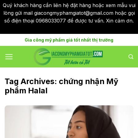
Quý khách hàng cần liên hệ đặt hàng hoặc xem mẫu vui
lòng gửi mail giacongmyphamgiatot@gmail.com hoặc gọi
số điện thoại 0968033077 để được tư vấn. Xin cảm ơn.
Bỏ qua
Skip
Gia công mỹ phẩm giá tốt nhất thị trường
to
content
Tag Archives:
chứng nhận Mỹ
phẩm Halal