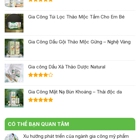
Được xếp
hạng
5.00
Gia Công Túi Lọc Thảo Mộc Tắm Cho Em Bé
5 sao
Gia Công Dầu Gội Thảo Mộc Gừng – Nghệ Vàng
Gia công Dầu Xả Thảo Dược Natural
Được
xếp hạng
Gia Công Mặt Nạ Bùn Khoáng – Thải độc da
4.00
5
sao
Được xếp
hạng
5.00
5 sao
CÓ THỂ BẠN QUAN TÂM
Xu hướng phát triển của ngành gia công mỹ phẩm