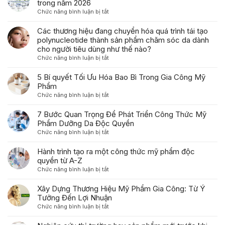
trong năm 2026
ở
Chức năng bình luận bị tắt
Xu
hướng
Các thương hiệu đang chuyển hóa quá trình tái tạo
phát
polynucleotide thành sản phẩm chăm sóc da dành
triển
cho người tiêu dùng như thế nào?
của
ở
Chức năng bình luận bị tắt
ngành
Các
gia
thương
5 Bí quyết Tối Ưu Hóa Bao Bì Trong Gia Công Mỹ
công
hiệu
Phẩm
mỹ
đang
ở
Chức năng bình luận bị tắt
phẩm
chuyển
5
trong
hóa
Bí
7 Bước Quan Trọng Để Phát Triển Công Thức Mỹ
năm
quá
quyết
Phẩm Dưỡng Da Độc Quyền
2026
trình
Tối
ở
Chức năng bình luận bị tắt
tái
Ưu
7
tạo
Hóa
Bước
Hành trình tạo ra một công thức mỹ phẩm độc
polynucleotide
Bao
Quan
quyền từ A-Z
thành
Bì
Trọng
sản
ở
Chức năng bình luận bị tắt
Trong
Để
phẩm
Hành
Gia
Phát
chăm
trình
Xây Dựng Thương Hiệu Mỹ Phẩm Gia Công: Từ Ý
Công
Triển
sóc
tạo
Tưởng Đến Lợi Nhuận
Mỹ
Công
da
ra
Phẩm
ở
Chức năng bình luận bị tắt
Thức
dành
một
Xây
Mỹ
cho
công
Dựng