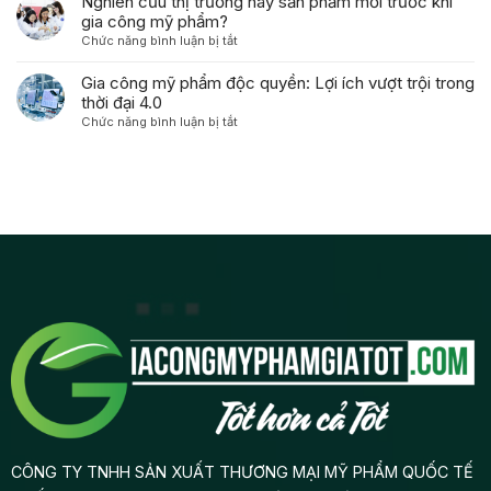
Nghiên cứu thị trường hay sản phẩm mới trước khi
Phẩm
người
thức
Thương
gia công mỹ phẩm?
Dưỡng
tiêu
mỹ
Hiệu
Da
ở
Chức năng bình luận bị tắt
dùng
phẩm
Mỹ
Độc
Nghiên
như
độc
Phẩm
Quyền
cứu
Gia công mỹ phẩm độc quyền: Lợi ích vượt trội trong
thế
quyền
Gia
thị
thời đại 4.0
nào?
từ
Công:
trường
A-
ở
Chức năng bình luận bị tắt
Từ
hay
Z
Gia
Ý
sản
công
Tưởng
phẩm
mỹ
Đến
mới
phẩm
Lợi
trước
độc
Nhuận
khi
quyền:
gia
Lợi
công
ích
mỹ
vượt
phẩm?
trội
trong
thời
đại
4.0
CÔNG TY TNHH SẢN XUẤT THƯƠNG MẠI MỸ PHẨM QUỐC TẾ