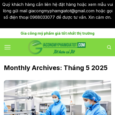
Quý khách hàng cần liên hệ đặt hàng hoặc xem mẫu vui
lòng gửi mail giacongmyphamgiatot@gmail.com hoặc gọi
số điện thoại 0968033077 để được tư vấn. Xin cảm ơn.
Bỏ qua
Skip
Gia công mỹ phẩm giá tốt nhất thị trường
to
content
Monthly Archives:
Tháng 5 2025