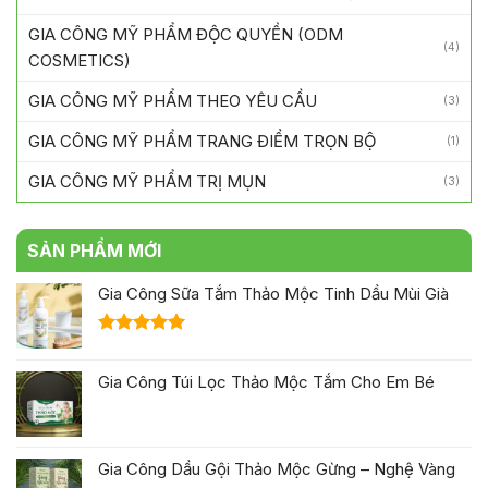
GIA CÔNG MỸ PHẨM ĐỘC QUYỀN (ODM
(4)
COSMETICS)
GIA CÔNG MỸ PHẨM THEO YÊU CẦU
(3)
GIA CÔNG MỸ PHẨM TRANG ĐIỂM TRỌN BỘ
(1)
GIA CÔNG MỸ PHẨM TRỊ MỤN
(3)
SẢN PHẨM MỚI
Gia Công Sữa Tắm Thảo Mộc Tinh Dầu Mùi Già
Được xếp
hạng
5.00
Gia Công Túi Lọc Thảo Mộc Tắm Cho Em Bé
5 sao
Gia Công Dầu Gội Thảo Mộc Gừng – Nghệ Vàng