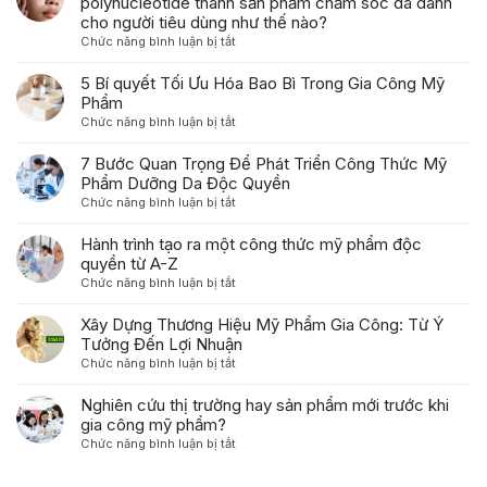
polynucleotide thành sản phẩm chăm sóc da dành
Khi
triển
cho người tiêu dùng như thế nào?
Gia
của
ở
Chức năng bình luận bị tắt
Công
ngành
Các
Mỹ
gia
thương
5 Bí quyết Tối Ưu Hóa Bao Bì Trong Gia Công Mỹ
Phẩm
công
hiệu
Phẩm
mỹ
đang
ở
Chức năng bình luận bị tắt
phẩm
chuyển
5
trong
hóa
Bí
7 Bước Quan Trọng Để Phát Triển Công Thức Mỹ
năm
quá
quyết
Phẩm Dưỡng Da Độc Quyền
2026
trình
Tối
ở
Chức năng bình luận bị tắt
tái
Ưu
7
tạo
Hóa
Bước
Hành trình tạo ra một công thức mỹ phẩm độc
polynucleotide
Bao
Quan
quyền từ A-Z
thành
Bì
Trọng
sản
ở
Chức năng bình luận bị tắt
Trong
Để
phẩm
Hành
Gia
Phát
chăm
trình
Xây Dựng Thương Hiệu Mỹ Phẩm Gia Công: Từ Ý
Công
Triển
sóc
tạo
Tưởng Đến Lợi Nhuận
Mỹ
Công
da
ra
Phẩm
ở
Chức năng bình luận bị tắt
Thức
dành
một
Xây
Mỹ
cho
công
Dựng
Nghiên cứu thị trường hay sản phẩm mới trước khi
Phẩm
người
thức
Thương
gia công mỹ phẩm?
Dưỡng
tiêu
mỹ
Hiệu
Da
ở
Chức năng bình luận bị tắt
dùng
phẩm
Mỹ
Độc
Nghiên
như
độc
Phẩm
Quyền
cứu
thế
quyền