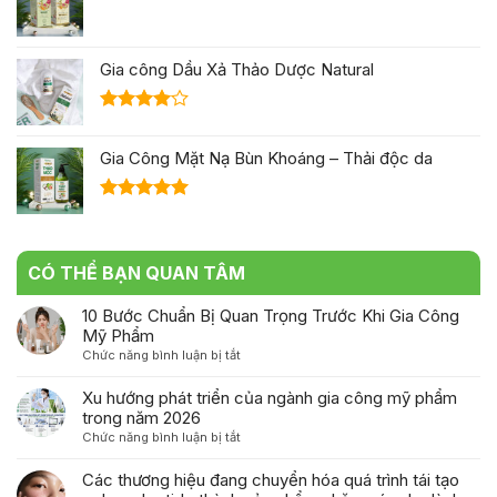
Gia công Dầu Xả Thảo Dược Natural
Được
xếp hạng
Gia Công Mặt Nạ Bùn Khoáng – Thải độc da
4.00
5
sao
Được xếp
hạng
5.00
5 sao
CÓ THỂ BẠN QUAN TÂM
10 Bước Chuẩn Bị Quan Trọng Trước Khi Gia Công
Mỹ Phẩm
ở
Chức năng bình luận bị tắt
10
Bước
Xu hướng phát triển của ngành gia công mỹ phẩm
Chuẩn
trong năm 2026
Bị
ở
Chức năng bình luận bị tắt
Quan
Xu
Trọng
hướng
Các thương hiệu đang chuyển hóa quá trình tái tạo
Trước
phát