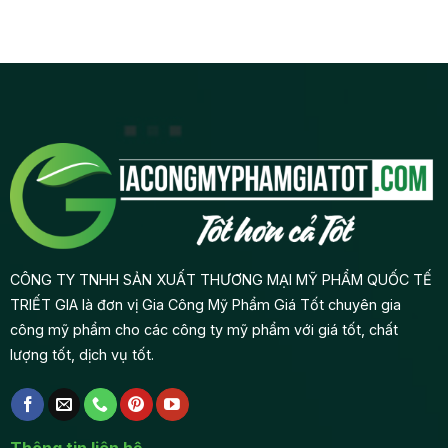
Gia
thị
nào?
từ
Công:
trường
A-
Từ
hay
Z
Ý
sản
Tưởng
phẩm
Đến
mới
Lợi
trước
Nhuận
khi
gia
công
mỹ
phẩm?
CÔNG TY TNHH SẢN XUẤT THƯƠNG MẠI MỸ PHẨM QUỐC TẾ
TRIẾT GIA là đơn vị Gia Công Mỹ Phẩm Giá Tốt chuyên gia
công mỹ phẩm cho các công ty mỹ phẩm với giá tốt, chất
lượng tốt, dịch vụ tốt.
Thông tin liên hệ