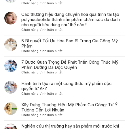
ở
Chức năng bình luận bị tắt
Xu
hướng
Các thương hiệu đang chuyển hóa quá trình tái tạo
phát
polynucleotide thành sản phẩm chăm sóc da dành
triển
cho người tiêu dùng như thế nào?
của
ở
Chức năng bình luận bị tắt
ngành
Các
gia
thương
5 Bí quyết Tối Ưu Hóa Bao Bì Trong Gia Công Mỹ
công
hiệu
Phẩm
mỹ
đang
ở
Chức năng bình luận bị tắt
phẩm
chuyển
5
trong
hóa
Bí
7 Bước Quan Trọng Để Phát Triển Công Thức Mỹ
năm
quá
quyết
Phẩm Dưỡng Da Độc Quyền
2026
trình
Tối
ở
Chức năng bình luận bị tắt
tái
Ưu
7
tạo
Hóa
Bước
Hành trình tạo ra một công thức mỹ phẩm độc
polynucleotide
Bao
Quan
quyền từ A-Z
thành
Bì
Trọng
sản
ở
Chức năng bình luận bị tắt
Trong
Để
phẩm
Hành
Gia
Phát
chăm
trình
Xây Dựng Thương Hiệu Mỹ Phẩm Gia Công: Từ Ý
Công
Triển
sóc
tạo
Tưởng Đến Lợi Nhuận
Mỹ
Công
da
ra
Phẩm
ở
Chức năng bình luận bị tắt
Thức
dành
một
Xây
Mỹ
cho
công
Dựng
Nghiên cứu thị trường hay sản phẩm mới trước khi
Phẩm
người
thức