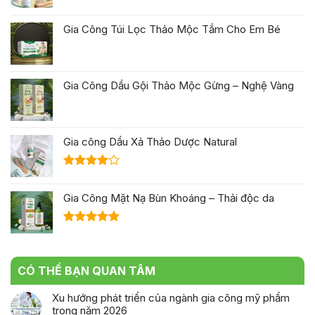
Được xếp
hạng
5.00
Gia Công Túi Lọc Thảo Mộc Tắm Cho Em Bé
5 sao
Gia Công Dầu Gội Thảo Mộc Gừng – Nghệ Vàng
Gia công Dầu Xả Thảo Dược Natural
Được
xếp hạng
Gia Công Mặt Nạ Bùn Khoáng – Thải độc da
4.00
5
sao
Được xếp
hạng
5.00
5 sao
CÓ THỂ BẠN QUAN TÂM
Xu hướng phát triển của ngành gia công mỹ phẩm
trong năm 2026