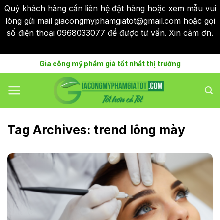
Quý khách hàng cần liên hệ đặt hàng hoặc xem mẫu vui
lòng gửi mail giacongmyphamgiatot@gmail.com hoặc gọi
số điện thoại 0968033077 để được tư vấn. Xin cảm ơn.
Bỏ qua
Skip
Gia công mỹ phẩm giá tốt nhất thị trường
to
content
Tag Archives:
trend lông mày