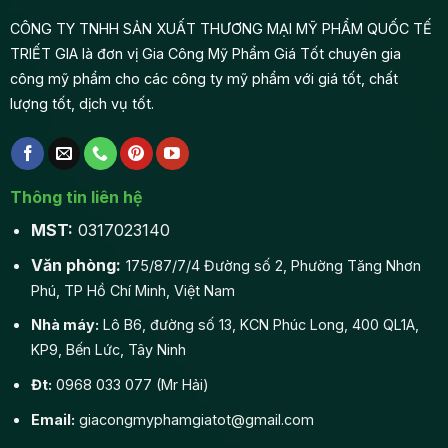
CÔNG TY TNHH SẢN XUẤT THƯƠNG MẠI MỸ PHẨM QUỐC TẾ
TRIẾT GIA là đơn vị Gia Công Mỹ Phẩm Giá Tốt chuyên gia
công mỹ phẩm cho các công ty mỹ phẩm với giá tốt, chất
lượng tốt, dịch vụ tốt.
Thông tin liên hệ
MST:
0317023140
Văn phòng:
175/87/7/4 Đường số 2, Phường Tăng Nhơn
Phú, TP Hồ Chí Minh, Việt Nam
Nhà máy:
Lô B6, đường số 13, KCN Phúc Long, 400 QL1A,
KP9, Bến Lức, Tây Ninh
Đt:
0968 033 077 (Mr Hải)
Email:
giacongmyphamgiatot@gmail.com