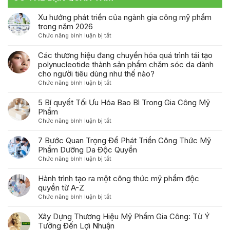
Xu hướng phát triển của ngành gia công mỹ phẩm
trong năm 2026
ở
Chức năng bình luận bị tắt
Xu
hướng
Các thương hiệu đang chuyển hóa quá trình tái tạo
phát
polynucleotide thành sản phẩm chăm sóc da dành
triển
cho người tiêu dùng như thế nào?
của
ở
Chức năng bình luận bị tắt
ngành
Các
gia
thương
5 Bí quyết Tối Ưu Hóa Bao Bì Trong Gia Công Mỹ
công
hiệu
Phẩm
mỹ
đang
ở
Chức năng bình luận bị tắt
phẩm
chuyển
5
trong
hóa
Bí
7 Bước Quan Trọng Để Phát Triển Công Thức Mỹ
năm
quá
quyết
Phẩm Dưỡng Da Độc Quyền
2026
trình
Tối
ở
Chức năng bình luận bị tắt
tái
Ưu
7
tạo
Hóa
Bước
Hành trình tạo ra một công thức mỹ phẩm độc
polynucleotide
Bao
Quan
quyền từ A-Z
thành
Bì
Trọng
sản
ở
Chức năng bình luận bị tắt
Trong
Để
phẩm
Hành
Gia
Phát
chăm
trình
Xây Dựng Thương Hiệu Mỹ Phẩm Gia Công: Từ Ý
Công
Triển
sóc
tạo
Tưởng Đến Lợi Nhuận
Mỹ
Công