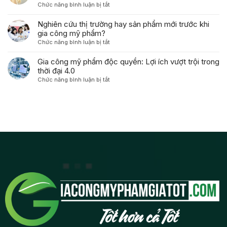
da
ra
Phẩm
ở
Chức năng bình luận bị tắt
Thức
dành
một
Xây
Mỹ
cho
công
Dựng
Nghiên cứu thị trường hay sản phẩm mới trước khi
Phẩm
người
thức
Thương
gia công mỹ phẩm?
Dưỡng
tiêu
mỹ
Hiệu
Da
ở
Chức năng bình luận bị tắt
dùng
phẩm
Mỹ
Độc
Nghiên
như
độc
Phẩm
Quyền
cứu
Gia công mỹ phẩm độc quyền: Lợi ích vượt trội trong
thế
quyền
Gia
thị
thời đại 4.0
nào?
từ
Công:
trường
A-
ở
Chức năng bình luận bị tắt
Từ
hay
Z
Gia
Ý
sản
công
Tưởng
phẩm
mỹ
Đến
mới
phẩm
Lợi
trước
độc
Nhuận
khi
quyền:
gia
Lợi
công
ích
mỹ
vượt
phẩm?
trội
trong
thời
đại
4.0