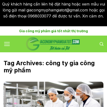
Quý khách hàng cần liên hệ đặt hàng hoặc xem mẫu vui
lòng gửi mail giacongmyphamgiatot@gmail.com hoặc gọi
số điện thoại 0968033077 để được tư vấn. Xin cảm ơn.
Bỏ qua
Skip
Gia công mỹ phẩm giá tốt nhất thị trường
to
content
Tag Archives:
công ty gia công
mỹ phẩm