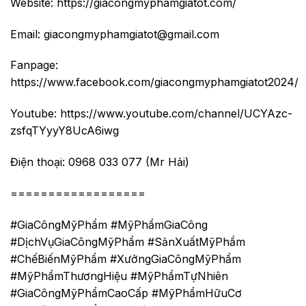
Website:
https://giacongmyphamgiatot.com/
Email: giacongmyphamgiatot@gmail.com
Fanpage:
https://www.facebook.com/giacongmyphamgiatot2024/
Youtube:
https://www.youtube.com/channel/UCYAzc-
zsfqTYyyY8UcA6iwg
Điện thoại: 0968 033 077 (Mr Hải)
==================
#GiaCôngMỹPhẩm
#MỹPhẩmGiaCông
#DịchVụGiaCôngMỹPhẩm
#SảnXuấtMỹPhẩm
#ChếBiếnMỹPhẩm
#XưởngGiaCôngMỹPhẩm
#MỹPhẩmThươngHiệu
#MỹPhẩmTựNhiên
#GiaCôngMỹPhẩmCaoCấp
#MỹPhẩmHữuCơ