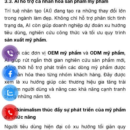
3.3. AI hỗ trợ cá nhân hóa sản phẩm mỹ phẩm
Trí tuệ nhân tạo (AI) đang tạo ra những thay đổi lớn
trong ngành làm đẹp. Không chỉ hỗ trợ phân tích tình
trạng da, AI còn giúp doanh nghiệp dự đoán xu hướng
tiêu dùng, nghiên cứu công thức và tối ưu quy trình
sản xuất mỹ phẩm
.
Đối với các đơn vị
OEM mỹ phẩm
và
ODM mỹ phẩm
,
AI giúp rút ngắn thời gian nghiên cứu sản phẩm mới,
đồng thời hỗ trợ phát triển các dòng mỹ phẩm được
cá nhân hóa theo từng nhóm khách hàng. Đây được
xem là xu hướng giúp các thương hiệu gia tăng trải
nghiệm người dùng và nâng cao khả năng cạnh tranh
trong những năm tới.
3.4. Skinimalism thúc đẩy sự phát triển của mỹ phẩm
Nguyễn Mỹ Dung vừa đặt
đa chức năng
hàng gia công mỹ phẩm
Người tiêu dùng hiện đại có xu hướng tối giản quy