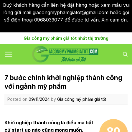
Quý khách hàng cần liên hệ đặt hàng hoặc xem mẫu vui
lòng gửi mail giacongmyphamgiatot@gmail.com hoặc gọi
số điện thoại 0968033077 để được tư vấn. Xin cảm ơn.
Bỏ qua
Skip
Gia công mỹ phẩm giá tốt nhất thị trường
to
content
7 bước chính khởi nghiệp thành công
với ngành mỹ phẩm
Posted on
09/11/2024
by
Gia công mỹ phẩm giá tốt
Khời nghiệp thành công là điều mà bất
80
cứ start up nào cũng mong muốn.