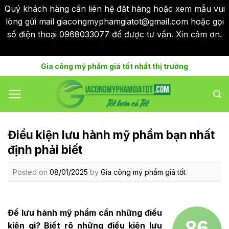
Quý khách hàng cần liên hệ đặt hàng hoặc xem mẫu vui
lòng gửi mail giacongmyphamgiatot@gmail.com hoặc gọi
số điện thoại 0968033077 để được tư vấn. Xin cảm ơn.
Bỏ qua
Skip
Gia công mỹ phẩm giá tốt nhất thị trường
to
content
Điều kiện lưu hành mỹ phẩm bạn nhất
định phải biết
Posted on
08/01/2025
by
Gia công mỹ phẩm giá tốt
Để lưu hành mỹ phẩm cẩn những điều
86
kiện gì? Biết rõ những điều kiện lưu