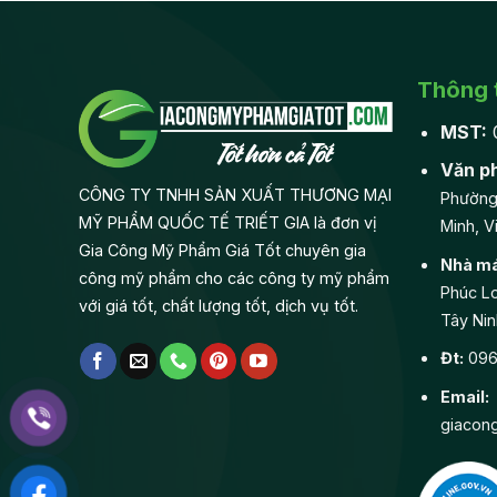
Thông t
MST:
Văn p
CÔNG TY TNHH SẢN XUẤT THƯƠNG MẠI
Phường
MỸ PHẨM QUỐC TẾ TRIẾT GIA là đơn vị
Minh, V
Gia Công Mỹ Phẩm Giá Tốt chuyên gia
Nhà má
công mỹ phẩm cho các công ty mỹ phẩm
Phúc Lo
với giá tốt, chất lượng tốt, dịch vụ tốt.
Tây Nin
Đt:
0968
Email:
giacon