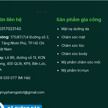
in liên hệ
Sản phẩm gia công
0317023140
Mặt nạ dưỡng da
hòng:
175/87/7/4 Đường số 2,
Chăm sóc mặt
 Tăng Nhơn Phú, TP Hồ Chí
Chăm sóc tóc
iệt Nam
Chăm sóc body
y:
Lô B6, đường số 13, KCN
Mỹ phẩm chăm sóc môi
ng, 400 QL1A, KP9, Bến Lức,
h
Mỹ phẩm trị mụn
 033 077 (Mr Hải)
gmyphamgiatot@gmail.com