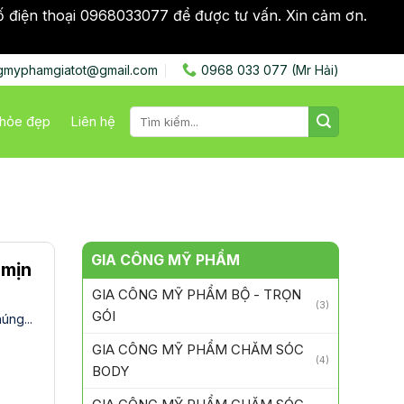
ố điện thoại 0968033077 để được tư vấn. Xin cảm ơn.
Bỏ
gmyphamgiatot@gmail.com
0968 033 077 (Mr Hải)
Tìm
hỏe đẹp
Liên hệ
kiếm:
GIA CÔNG MỸ PHẨM
 mịn
GIA CÔNG MỸ PHẨM BỘ - TRỌN
(3)
GÓI
úng...
GIA CÔNG MỸ PHẨM CHĂM SÓC
(4)
BODY