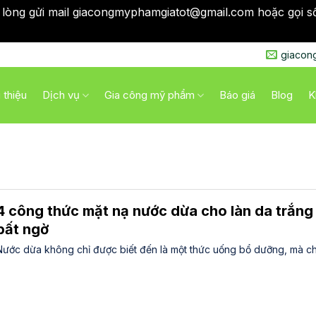
 lòng gửi mail giacongmyphamgiatot@gmail.com hoặc gọi s
qua
giacon
i thiệu
Dịch vụ
Gia công mỹ phẩm
Báo giá
Blog
K
4 công thức mặt nạ nước dừa cho làn da trắng
bất ngờ
Nước dừa không chỉ được biết đến là một thức uống bổ dưỡng, mà ch