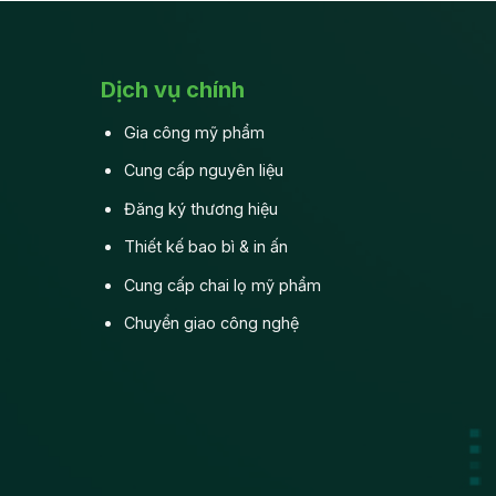
gia
Lợi
công
ích
mỹ
vượt
phẩm?
trội
Dịch vụ chính
trong
thời
Gia công mỹ phẩm
đại
4.0
Cung cấp nguyên liệu
Đăng ký thương hiệu
Thiết kế bao bì & in ấn
Cung cấp chai lọ mỹ phẩm
Chuyển giao công nghệ