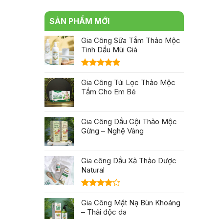
SẢN PHẨM MỚI
Gia Công Sữa Tắm Thảo Mộc
Tinh Dầu Mùi Già
Được xếp
hạng
Gia Công Túi Lọc Thảo Mộc
5.00
5 sao
Tắm Cho Em Bé
Gia Công Dầu Gội Thảo Mộc
Gừng – Nghệ Vàng
Gia công Dầu Xả Thảo Dược
Natural
Được
xếp hạng
Gia Công Mặt Nạ Bùn Khoáng
4.00
5
– Thải độc da
sao