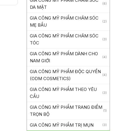
GIA CÔNG MỸ PHẨM CHĂM SÓC
(6)
DA MẶT
GIA CÔNG MỸ PHẨM CHĂM SÓC
(2)
MẸ BẦU
GIA CÔNG MỸ PHẨM CHĂM SÓC
(3)
TÓC
GIA CÔNG MỸ PHẨM DÀNH CHO
(4)
NAM GIỚI
GIA CÔNG MỸ PHẨM ĐỘC QUYỀN
(4)
(ODM COSMETICS)
GIA CÔNG MỸ PHẨM THEO YÊU
(3)
CẦU
GIA CÔNG MỸ PHẨM TRANG ĐIỂM
(1)
TRỌN BỘ
GIA CÔNG MỸ PHẨM TRỊ MỤN
(3)