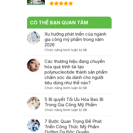
Được xếp
hạng
5.00
5 sao
CÓ THỂ BẠN QUAN TÂM
Xu hướng phát triển của ngành
gia công mỹ phẩm trong năm
2026
ở
Chức năng bình luận bị tắt
Xu
hướng
Các thương hiệu đang chuyển
phát
hóa quá trình tái tạo
triển
polynucleotide thành sản phẩm
của
chăm sóc da dành cho người
ngành
tiêu dùng như thế nào?
gia
ở
Chức năng bình luận bị tắt
công
Các
mỹ
thương
5 Bí quyết Tối Ưu Hóa Bao Bì
phẩm
hiệu
Trong Gia Công Mỹ Phẩm
trong
đang
ở
Chức năng bình luận bị tắt
năm
chuyển
5
2026
hóa
Bí
7 Bước Quan Trọng Để Phát
quá
quyết
Triển Công Thức Mỹ Phẩm
trình
Tối
Dưỡng Da Độc Quyền
tái