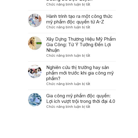
Ưu
ở
Chức năng bình luận bị tắt
tạo
Hóa
7
polynucleotide
Bao
Bước
Hành trình tạo ra một công thức
thành
Bì
Quan
mỹ phẩm độc quyền từ A-Z
sản
Trong
Trọng
phẩm
ở
Chức năng bình luận bị tắt
Gia
Để
chăm
Hành
Công
Phát
sóc
trình
Xây Dựng Thương Hiệu Mỹ Phẩm
Mỹ
Triển
da
tạo
Gia Công: Từ Ý Tưởng Đến Lợi
Phẩm
Công
dành
ra
Nhuận
Thức
cho
một
ở
Chức năng bình luận bị tắt
Mỹ
người
công
Xây
Phẩm
tiêu
thức
Dựng
Nghiên cứu thị trường hay sản
Dưỡng
dùng
mỹ
Thương
phẩm mới trước khi gia công mỹ
Da
như
phẩm
Hiệu
Độc
phẩm?
thế
độc
Mỹ
Quyền
ở
Chức năng bình luận bị tắt
nào?
quyền
Phẩm
Nghiên
từ
Gia
cứu
Gia công mỹ phẩm độc quyền:
A-
Công:
thị
Z
Lợi ích vượt trội trong thời đại 4.0
Từ
trường
ở
Chức năng bình luận bị tắt
Ý
hay
Gia
Tưởng
sản
công
Đến
phẩm
mỹ
Lợi
mới
phẩm
Nhuận
trước
độc
khi
quyền: