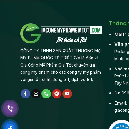
Thông t
MST:
Văn p
CÔNG TY TNHH SẢN XUẤT THƯƠNG MẠI
Phường
MỸ PHẨM QUỐC TẾ TRIẾT GIA là đơn vị
Minh, V
Gia Công Mỹ Phẩm Giá Tốt chuyên gia
Nhà má
công mỹ phẩm cho các công ty mỹ phẩm
Phúc Lo
với giá tốt, chất lượng tốt, dịch vụ tốt.
Tây Nin
Đt:
0968
Email:
giacon