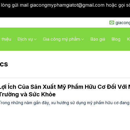
 lòng gửi mail giacongmyphamgiatot@gmail.com hoặc gọi s
qua
giacon
i thiệu
Dịch vụ
Gia công mỹ phẩm
Báo giá
Blog
K
ics
Lợi Ích Của Sản Xuất Mỹ Phẩm Hữu Cơ Đối Với 
Trường và Sức Khỏe
Trong những năm gần đây, xu hướng sử dụng mỹ phẩm hữu cơ đang n