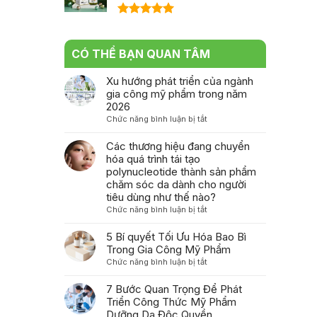
Được xếp
hạng
5.00
5 sao
CÓ THỂ BẠN QUAN TÂM
Xu hướng phát triển của ngành
gia công mỹ phẩm trong năm
2026
ở
Chức năng bình luận bị tắt
Xu
hướng
Các thương hiệu đang chuyển
phát
hóa quá trình tái tạo
triển
polynucleotide thành sản phẩm
của
chăm sóc da dành cho người
ngành
tiêu dùng như thế nào?
gia
ở
Chức năng bình luận bị tắt
công
Các
mỹ
thương
5 Bí quyết Tối Ưu Hóa Bao Bì
phẩm
hiệu
Trong Gia Công Mỹ Phẩm
trong
đang
ở
Chức năng bình luận bị tắt
năm
chuyển
5
2026
hóa
Bí
7 Bước Quan Trọng Để Phát
quá
quyết
Triển Công Thức Mỹ Phẩm
trình
Tối
Dưỡng Da Độc Quyền
tái