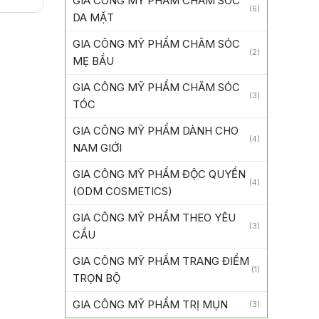
GIA CÔNG MỸ PHẨM CHĂM SÓC
(6)
DA MẶT
GIA CÔNG MỸ PHẨM CHĂM SÓC
(2)
MẸ BẦU
GIA CÔNG MỸ PHẨM CHĂM SÓC
(3)
TÓC
GIA CÔNG MỸ PHẨM DÀNH CHO
(4)
NAM GIỚI
GIA CÔNG MỸ PHẨM ĐỘC QUYỀN
(4)
(ODM COSMETICS)
GIA CÔNG MỸ PHẨM THEO YÊU
(3)
CẦU
GIA CÔNG MỸ PHẨM TRANG ĐIỂM
(1)
TRỌN BỘ
GIA CÔNG MỸ PHẨM TRỊ MỤN
(3)