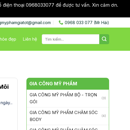
ố điện thoại 0968033077 để được tư vấn. Xin cảm ơn.
Bỏ
gmyphamgiatot@gmail.com
0968 033 077 (Mr Hải)
Tìm
hỏe đẹp
Liên hệ
kiếm:
GIA CÔNG MỸ PHẨM
Môi
GIA CÔNG MỸ PHẨM BỘ - TRỌN
(3)
GÓI
gày...
GIA CÔNG MỸ PHẨM CHĂM SÓC
(4)
BODY