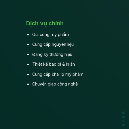
gia
Lợi
công
ích
mỹ
vượt
phẩm?
trội
Dịch vụ chính
trong
thời
Gia công mỹ phẩm
đại
4.0
Cung cấp nguyên liệu
Đăng ký thương hiệu
Thiết kế bao bì & in ấn
Cung cấp chai lọ mỹ phẩm
Chuyển giao công nghệ