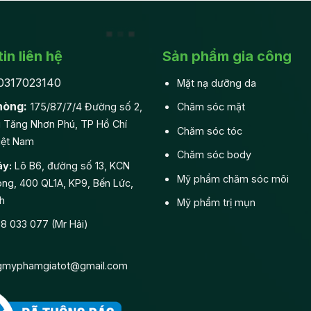
in liên hệ
Sản phẩm gia công
0317023140
Mặt nạ dưỡng da
hòng:
175/87/7/4 Đường số 2,
Chăm sóc mặt
 Tăng Nhơn Phú, TP Hồ Chí
Chăm sóc tóc
iệt Nam
Chăm sóc body
y:
Lô B6, đường số 13, KCN
Mỹ phẩm chăm sóc môi
ng, 400 QL1A, KP9, Bến Lức,
h
Mỹ phẩm trị mụn
 033 077 (Mr Hải)
gmyphamgiatot@gmail.com