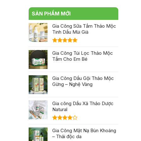
SẢN PHẨM MỚI
Gia Công Sữa Tắm Thảo Mộc
Tinh Dầu Mùi Già
Được xếp
hạng
Gia Công Túi Lọc Thảo Mộc
5.00
5 sao
Tắm Cho Em Bé
Gia Công Dầu Gội Thảo Mộc
Gừng – Nghệ Vàng
Gia công Dầu Xả Thảo Dược
Natural
Được
xếp hạng
Gia Công Mặt Nạ Bùn Khoáng
4.00
5
– Thải độc da
sao