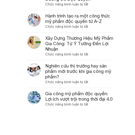
Ưu
ở
Chức năng bình luận bị tắt
tạo
Hóa
7
polynucleotide
Bao
Bước
Hành trình tạo ra một công thức
thành
Bì
Quan
mỹ phẩm độc quyền từ A-Z
sản
Trong
Trọng
phẩm
ở
Chức năng bình luận bị tắt
Gia
Để
chăm
Hành
Công
Phát
sóc
trình
Xây Dựng Thương Hiệu Mỹ Phẩm
Mỹ
Triển
da
tạo
Gia Công: Từ Ý Tưởng Đến Lợi
Phẩm
Công
dành
ra
Nhuận
Thức
cho
một
ở
Chức năng bình luận bị tắt
Mỹ
người
công
Xây
Phẩm
tiêu
thức
Dựng
Nghiên cứu thị trường hay sản
Dưỡng
dùng
mỹ
Thương
phẩm mới trước khi gia công mỹ
Da
như
phẩm
Hiệu
Độc
phẩm?
thế
độc
Mỹ
Quyền
ở
Chức năng bình luận bị tắt
nào?
quyền
Phẩm
Nghiên
từ
Gia
cứu
Gia công mỹ phẩm độc quyền:
A-
Công:
thị
Z
Lợi ích vượt trội trong thời đại 4.0
Từ
trường
ở
Chức năng bình luận bị tắt
Ý
hay
Gia
Tưởng
sản
công
Đến
phẩm
mỹ
Lợi
mới
phẩm
Nhuận
trước
độc
khi
quyền: